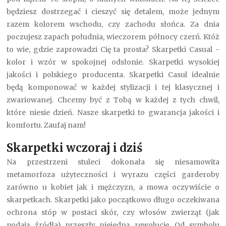
będziesz dostrzegać i cieszyć się detalem, może jednym
razem kolorem wschodu, czy zachodu słońca. Za dnia
poczujesz zapach południa, wieczorem północy czerń. Któż
to wie, gdzie zaprowadzi Cię ta prosta? Skarpetki Casual -
kolor i wzór w spokojnej odsłonie. Skarpetki wysokiej
jakości i polskiego producenta. Skarpetki Casul idealnie
będą komponować w każdej stylizacji i tej klasycznej i
zwariowanej. Chcemy być z Tobą w każdej z tych chwil,
które niesie dzień. Nasze skarpetki to gwarancja jakości i
komfortu. Zaufaj nam!
Skarpetki wczoraj i dziś
Na przestrzeni stuleci dokonała się niesamowita
metamorfoza użyteczności i wyrazu części garderoby
zarówno u kobiet jak i mężczyzn, a mowa oczywiście o
skarpetkach. Skarpetki jako początkowo długo oczekiwana
ochrona stóp w postaci skór, czy włosów zwierząt (jak
podają źródła) przeszły niejedną rewolucję. Od symbolu