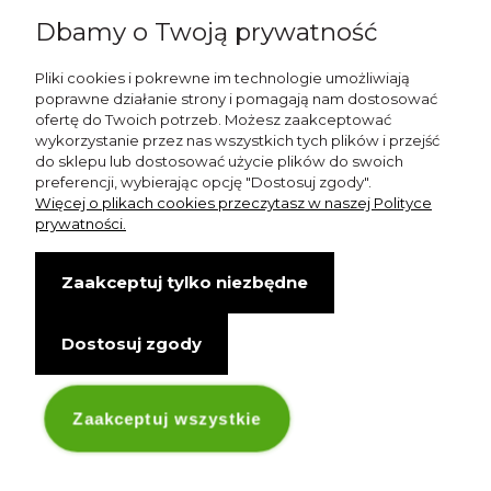
Dbamy o Twoją prywatność
shop@esterashop.com
Zadzwoń:
Pliki cookies i pokrewne im technologie umożliwiają
poprawne działanie strony i pomagają nam dostosować
+48 785 709 330
ofertę do Twoich potrzeb. Możesz zaakceptować
wykorzystanie przez nas wszystkich tych plików i przejść
ESTERA
do sklepu lub dostosować użycie plików do swoich
preferencji, wybierając opcję "Dostosuj zgody".
Otolice 68
Więcej o plikach cookies przeczytasz w naszej Polityce
99-400 Łowicz
prywatności.
Wskazówki dojazdu
Zaakceptuj tylko niezbędne
NIP: 8341003819
Dostosuj zgody
Copyright © Estera. Wszelkie prawa zastrzeżone.
design by Igor Chudy.
Managed by
DigitalCraft Solutions
Zaakceptuj wszystkie
Sklep internetowy Shoper.pl