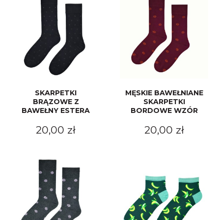
Merynos trekking
Kropki
Merynos bezuciskowe
Paski
Kaszmir
Kaszmir stopki
SKARPETKI
MĘSKIE BAWEŁNIANE
BRĄZOWE Z
SKARPETKI
Bawełna
BAWEŁNY ESTERA
BORDOWE WZÓR
20,00 zł
20,00 zł
Bawełna egipska maco
Bawełna merceryzowana