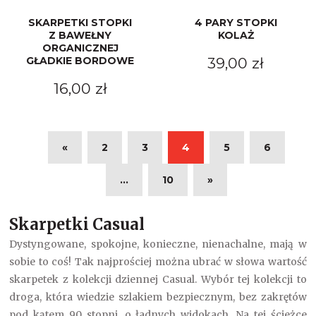
SKARPETKI STOPKI
4 PARY STOPKI
Z BAWEŁNY
KOLAŻ
ORGANICZNEJ
GŁADKIE BORDOWE
39,00 zł
16,00 zł
«
2
3
4
5
6
...
10
»
Skarpetki Casual
Dystyngowane, spokojne, konieczne, nienachalne, mają w
sobie to coś! Tak najprościej można ubrać w słowa wartość
skarpetek z kolekcji dziennej Casual. Wybór tej kolekcji to
droga, która wiedzie szlakiem bezpiecznym, bez zakrętów
pod kątem 90 stopni, o ładnych widokach. Na tej ścieżce