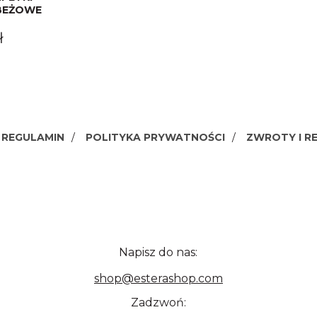
BEŻOWE
ł
REGULAMIN
POLITYKA PRYWATNOŚCI
ZWROTY I R
Napisz do nas:
shop@esterashop.com
Zadzwoń: