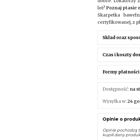
dobre. Lokatorzy z
lot?
Poznaj ptasie 
Skarpetka bawełn
certyfikowanej, z 
Skład oraz spos
Czas i koszty d
Formy płatności
Dostępność:
na s
Wysyłka w:
24 go
Opinie o produk
Opinie pochodzą t
kupili dany produ