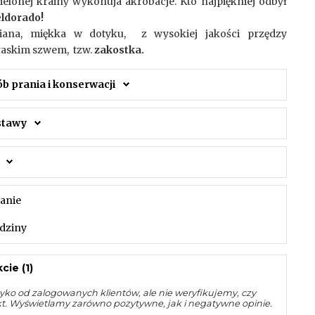
ielonej krainy wykonuja akrobacje. Kto najpiękniej odbył
eldorado!
iana, miękka w dotyku, z wysokiej jakości przędzy
płaskim szwem, tzw.
zakostka.
ób prania i konserwacji
ostawy
tanie
dziny
cie (1)
yko od zalogowanych klientów, ale nie weryfikujemy, czy
kt. Wyświetlamy zarówno pozytywne, jak i negatywne opinie.