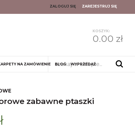
ZALOGUJ SIĘ
ZAREJESTRUJ SIĘ
KOSZYK:
0.00 zł
KARPETY NA ZAMÓWIENIE
BLOG
WYPRZEDAŻ
ROWE
olorowe zabawne ptaszki
ł