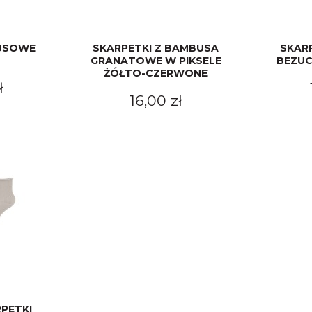
USOWE
SKARPETKI Z BAMBUSA
SKAR
GRANATOWE W PIKSELE
BEZUC
ŻÓŁTO-CZERWONE
ł
16,00 zł
PETKI