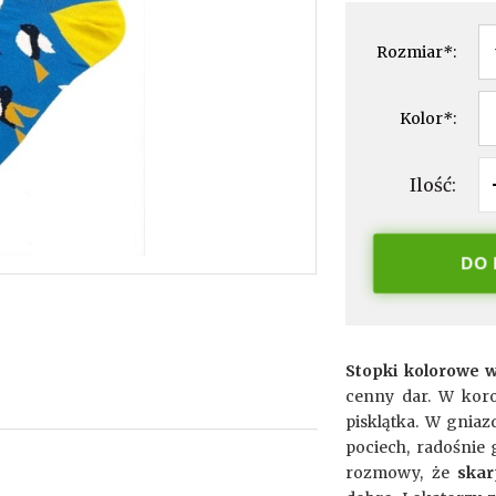
Rozmiar
*
:
Kolor
*
:
Ilość:
DO
Stopki kolorowe w
cenny dar. W koro
pisklątka. W gnia
pociech, radośnie g
rozmowy, że
skar