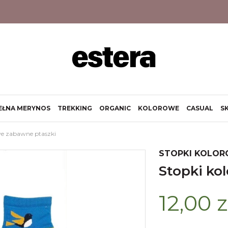
EŁNA MERYNOS
TREKKING
ORGANIC
KOLOROWE
CASUAL
S
we zabawne ptaszki
STOPKI KOLO
stopki k
12,00 z