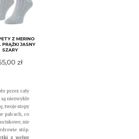
ETY Z MERINO
PRĄŻKI JASNY
SZARY
65,00 zł
ło przez cały
e są niezwykle
ę, twoje stopy
w palcach, co
euciskowe, nie
drowie stóp.
tki z wełny