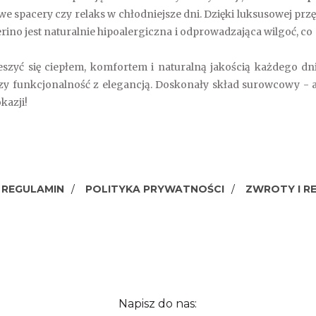
e spacery czy relaks w chłodniejsze dni. Dzięki luksusowej prz
ino jest naturalnie hipoalergiczna i odprowadzająca wilgoć, co 
ieszyć się ciepłem, komfortem i naturalną jakością każdego dni
czy funkcjonalność z elegancją. Doskonały skład surowcowy -
kazji!
REGULAMIN
POLITYKA PRYWATNOŚCI
ZWROTY I R
Napisz do nas: