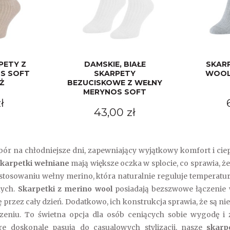
PETY Z
DAMSKIE, BIAŁE
SKARP
S SOFT
SKARPETY
WOOL 
Ż
BEZUCISKOWE Z WEŁNY
MERYNOS SOFT
ł
43,00 zł
ór na chłodniejsze dni, zapewniający wyjątkowy komfort i ciep
skarpetki wełniane
mają większe oczka w splocie, co sprawia, ż
stosowaniu wełny merino, która naturalnie reguluje temperatur
nych.
Skarpetki z merino wool
posiadają bezszwowe łączenie 
przez cały dzień. Dodatkowo, ich konstrukcja sprawia, że są ni
niu. To świetna opcja dla osób ceniących sobie wygodę i z
e doskonale pasują do casualowych stylizacji, nasze
skarpe