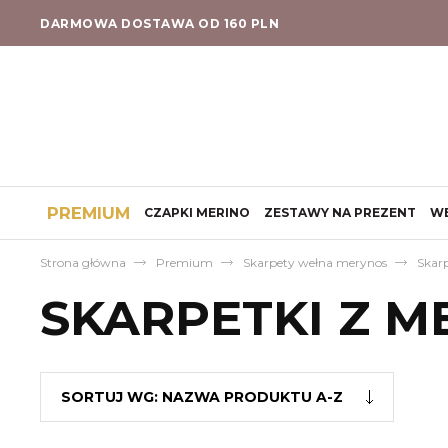
DARMOWA DOSTAWA OD 160 PLN
PREMIUM
CZAPKI MERINO
ZESTAWY NA PREZENT
W
Strona główna
Premium
Skarpety wełna merynos
Skar
SKARPETKI Z M
SORTUJ WG:
NAZWA PRODUKTU A-Z