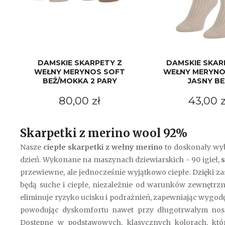
DAMSKIE SKARPETY Z
DAMSKIE SKAR
WEŁNY MERYNOS SOFT
WEŁNY MERYNO
BEŻ/MOKKA 2 PARY
JASNY BE
80,00 zł
43,00 z
Skarpetki z merino wool 92%
Nasze
ciepłe skarpetki z wełny merino
to doskonały wyb
dzień. Wykonane na maszynach dziewiarskich - 90 igieł,
przewiewne, ale jednocześnie wyjątkowo ciepłe. Dzięki za
będą suche i ciepłe, niezależnie od warunków zewnętrz
eliminuje ryzyko ucisku i podrażnień, zapewniając wygodę 
powodując dyskomfortu nawet przy długotrwałym nosze
Dostępne w podstawowych, klasycznych kolorach, któr