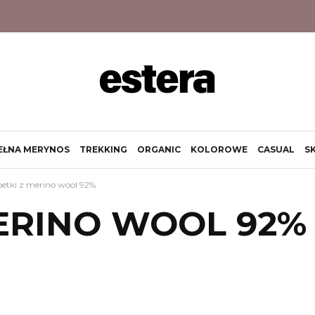
EŁNA MERYNOS
TREKKING
ORGANIC
KOLOROWE
CASUAL
S
petki z merino wool 92%
ERINO WOOL 92%