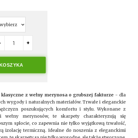
-
+
 KOSZYKA
 klasyczne z wełny merynosa o grubszej fakturze
- dla
ch wygody i naturalnych materiałów. Trwałe i eleganckie
mężczyzn poszukujących komfortu i stylu. Wykonane z
ci wełny merynosów, te skarpety charakteryzują się
szym splocie, co zapewnia nie tylko wyjątkową trwałość,
ą izolację termiczną. Idealne do noszenia z eleganckimi
em, te skarpety są nie tylko wygodne, ale także stworzone,