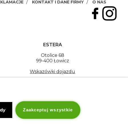
EKLAMACJE
KONTAKT I DANE FIRMY
O NAS
ESTERA
Otolice 68
99-400 Łowicz
Wskazówki dojazdu
NIP: 8341003819
Copyright © Estera. Wszelkie prawa zastrzeżone.
design by Igor Chudy.
Managed by
DigitalCraft Solutions
ody
Zaakceptuj wszystkie