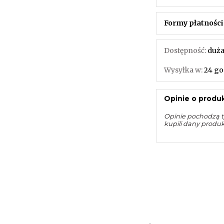
Formy płatności
Dostępność:
duża
Wysyłka w:
24 go
Opinie o produk
Opinie pochodzą t
kupili dany produ