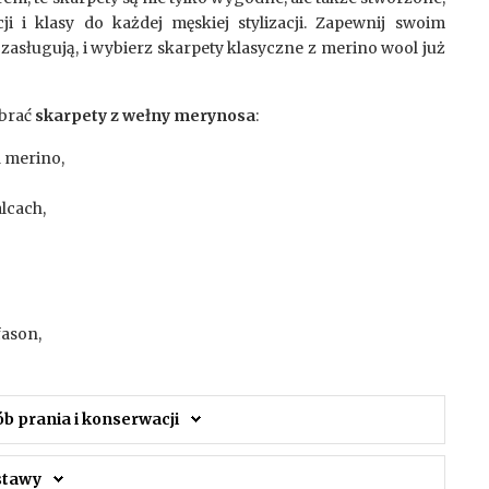
ji i klasy do każdej męskiej stylizacji. Zapewnij swoim
 zasługują, i wybierz skarpety klasyczne z merino wool już
ybrać
skarpety z wełny merynosa
:
 merino,
lcach,
ason,
ób prania i konserwacji
ostawy