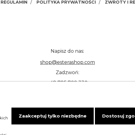
REGULAMIN
POLITYKA PRYWATNOŚCI
ZWROTY I R
Napisz do nas:
shop@esterashop.com
Zadzwoń:
+48 785 709 330
Zaakceptuj tylko niezbędne
Dostosuj zg
kich