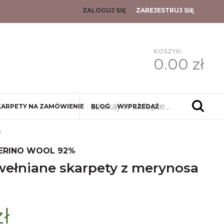
ZALOGUJ SIĘ
ZAREJESTRUJ SIĘ
KOSZYK:
0.00 zł
KARPETY NA ZAMÓWIENIE
BLOG
WYPRZEDAŻ
i
MERINO WOOL 92%
zł