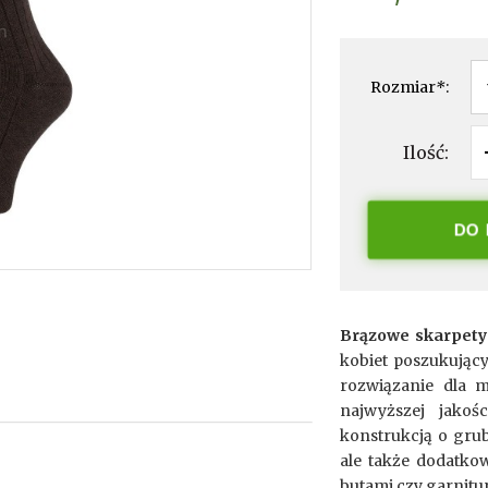
Rozmiar
*
:
Ilość:
DO
Brązowe skarpety
kobiet poszukujący
rozwiązanie dla 
najwyższej jakoś
konstrukcją o grub
ale także dodatkow
butami czy garnitur