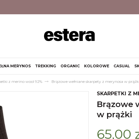
EŁNA MERYNOS
TREKKING
ORGANIC
KOLOROWE
CASUAL
S
petki z merino wool 92%
Brązowe wełniane skarpety z merynosa w prążk
SKARPETKI Z 
brązowe wełniane skarpety z merynosa
w prążki
65,00 