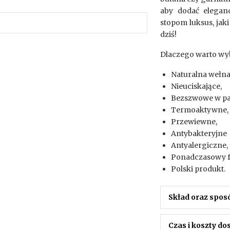
aby dodać eleganc
stopom luksus, jaki
dziś!
Dlaczego warto w
Naturalna wełna
Nieuciskające,
Bezszwowe w pa
Termoaktywne,
Przewiewne,
Antybakteryjne
Antyalergiczne,
Ponadczasowy f
Polski produkt.
Skład oraz spos
Czas i koszty d