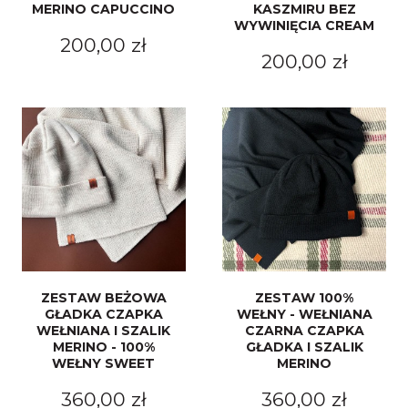
MERINO CAPUCCINO
KASZMIRU BEZ
WYWINIĘCIA CREAM
200,00 zł
200,00 zł
ZESTAW BEŻOWA
ZESTAW 100%
GŁADKA CZAPKA
WEŁNY - WEŁNIANA
WEŁNIANA I SZALIK
CZARNA CZAPKA
MERINO - 100%
GŁADKA I SZALIK
WEŁNY SWEET
MERINO
360,00 zł
360,00 zł