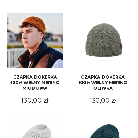
CZAPKA DOKERKA
CZAPKA DOKERKA
100% WEŁNY MERINO
100% WEŁNY MERINO
MIODOWA
OLIWKA
130,00 zł
130,00 zł