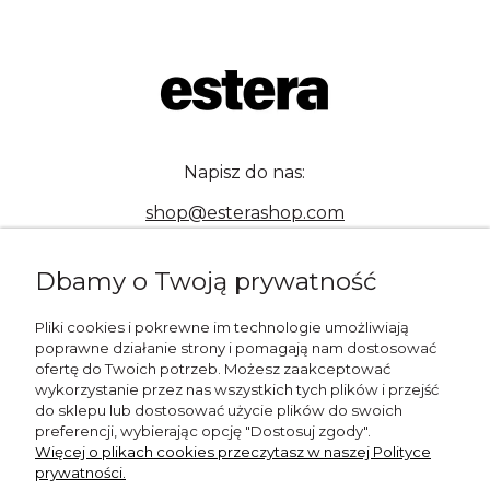
Napisz do nas:
shop@esterashop.com
Zadzwoń:
Dbamy o Twoją prywatność
+48 785 709 330
Pliki cookies i pokrewne im technologie umożliwiają
ESTERA
poprawne działanie strony i pomagają nam dostosować
ofertę do Twoich potrzeb. Możesz zaakceptować
Otolice 68
wykorzystanie przez nas wszystkich tych plików i przejść
99-400 Łowicz
do sklepu lub dostosować użycie plików do swoich
preferencji, wybierając opcję "Dostosuj zgody".
Wskazówki dojazdu
Więcej o plikach cookies przeczytasz w naszej Polityce
prywatności.
NIP: 8341003819