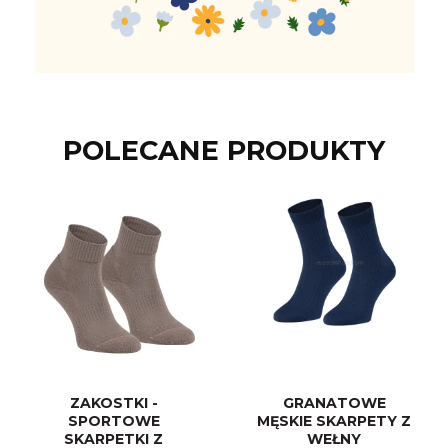
Merynos trekking
Kropki
Merynos bezuciskowe
Paski
Kaszmir
POLECANE PRODUKTY
Kaszmir stopki
Bawełna
Bawełna egipska maco
Bawełna merceryzowana
ZAKOSTKI -
GRANATOWE
SPORTOWE
MĘSKIE SKARPETY Z
SKARPETKI Z
WEŁNY