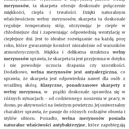
merynosów
, ta skarpeta oferuje doskonałe połączenie
miękkości, ciepła i trwałości. Dzięki naturalnym
właściwościom wełny merynosów, skarpeta ta doskonale
reguluje temperaturę stóp, utrzymując je ciepłe w
chłodniejsze dni i zapewniając odpowiednią wentylację w
cieplejsze dni. Jest to idealne rozwiązanie na każdą porę
roku, które gwarantuje komfort niezależnie od warunków
atmosferycznych. Miękka i delikatna struktura
wełny
merynosów
sprawia, że skarpeta ta jest przyjemna w dotyku
i nie powoduje uczucia drapania czy szorstkości.
Dodatkowo,
wełna merynosów jest antyalergiczna
, co
sprawia, że skarpeta jest odpowiednia nawet dla osób z
wrażliwą skórą.
Klasyczne, ponadczasowe skarpety z
wełny merynosa
, w prążki doskonale sprawdza się w
różnych sytuacjach - od codziennego noszenia w pracy, w
domu, po aktywności na świeżym powietrzu. Jej uniwersalny
charakter sprawia, że pasuje do różnych rodzajów obuwia i
stylów ubioru. Ponadto,
wełna merynosów posiada
naturalne właściwości antybakteryjne
, które zapobiegają