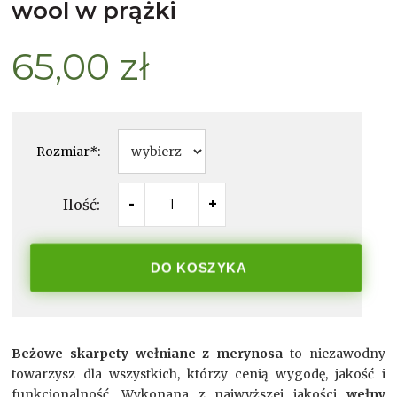
wool w prążki
65,00 zł
Rozmiar
*
:
Ilość:
-
+
DO KOSZYKA
Beżowe skarpety wełniane z merynosa
to niezawodny
towarzysz dla wszystkich, którzy cenią wygodę, jakość i
funkcjonalność. Wykonana z najwyższej jakości
wełny