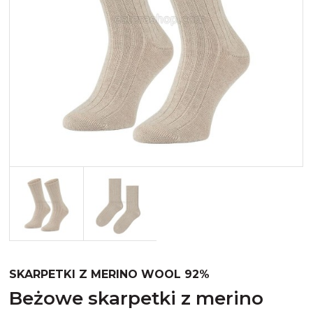
Merynos trekking
Kropki
Merynos bezuciskowe
Paski
Kaszmir
Kaszmir stopki
Bawełna
Bawełna egipska maco
Bawełna merceryzowana
SKARPETKI Z MERINO WOOL 92%
beżowe skarpetki z merino