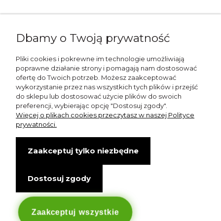
Napisz do nas:
Dbamy o Twoją prywatność
shop@esterashop.com
Zadzwoń:
Pliki cookies i pokrewne im technologie umożliwiają
poprawne działanie strony i pomagają nam dostosować
+48 785 709 330
ofertę do Twoich potrzeb. Możesz zaakceptować
wykorzystanie przez nas wszystkich tych plików i przejść
ESTERA
do sklepu lub dostosować użycie plików do swoich
preferencji, wybierając opcję "Dostosuj zgody".
Otolice 68
Więcej o plikach cookies przeczytasz w naszej Polityce
99-400 Łowicz
prywatności.
Wskazówki dojazdu
Zaakceptuj tylko niezbędne
NIP: 8341003819
Dostosuj zgody
Copyright © Estera. Wszelkie prawa zastrzeżone.
design by Igor Chudy.
Managed by
DigitalCraft Solutions
Zaakceptuj wszystkie