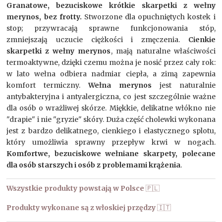
Granatowe, bezuciskowe krótkie skarpetki z wełny
merynos, bez frotty.
Stworzone dla opuchniętych kostek i
stop; przywracają sprawne funkcjonowania stóp,
zmniejszają uczucie ciężkości i zmęczenia.
Cienkie
skarpetki z wełny merynos
, mają naturalne właściwości
termoaktywne, dzięki czemu można je nosić przez cały rok:
w lato wełna odbiera nadmiar ciepła, a zimą zapewnia
komfort termiczny.
Wełna merynos
jest naturalnie
antybakteryjna i antyalergiczna, co jest szczególnie ważne
dla osób o wrażliwej skórze. Miękkie, delikatne włókno nie
"drapie" i nie "gryzie" skóry. Duża część cholewki wykonana
jest z bardzo delikatnego, cienkiego i elastycznego splotu,
który umożliwia sprawny przepływ krwi w nogach.
Komfortwe, bezuciskowe wełniane skarpety, polecane
dla osób starszych i osób z problemami krążenia
.
Wszystkie produkty powstają w Polsce
🇵🇱
Produkty wykonane są z włoskiej przędzy
🇮🇹