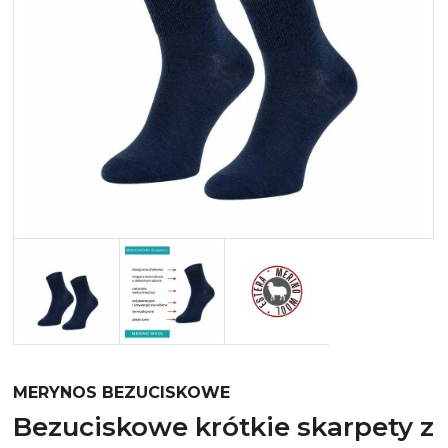
Merynos trekking
Kropki
Merynos bezuciskowe
Paski
Kaszmir
Kaszmir stopki
Bawełna
Bawełna egipska maco
Bawełna merceryzowana
MERYNOS BEZUCISKOWE
bezuciskowe krótkie skarpety z