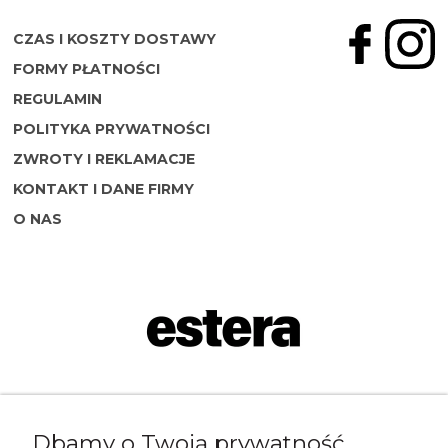
CZAS I KOSZTY DOSTAWY
FORMY PŁATNOŚCI
REGULAMIN
POLITYKA PRYWATNOŚCI
ZWROTY I REKLAMACJE
KONTAKT I DANE FIRMY
O NAS
Napisz do nas:
Dbamy o Twoją prywatność
shop@esterashop.com