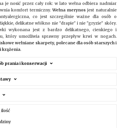
a je nosić przez cały rok: w lato wełna odbiera nadmiar
pewnia komfort termiczny.
Wełna merynos
jest naturalnie
antyalergiczna, co jest szczególnie ważne dla osób o
iękkie, delikatne włókno nie "drapie" i nie "gryzie" skóry.
wki wykonana jest z bardzo delikatnego, cienkiego i
otu, który umożliwia sprawny przepływ krwi w nogach.
skowe wełniane skarpety, polecane dla osób starszych i
 krążenia
.
ób prania i konserwacji
ostawy
 ilość
dziny