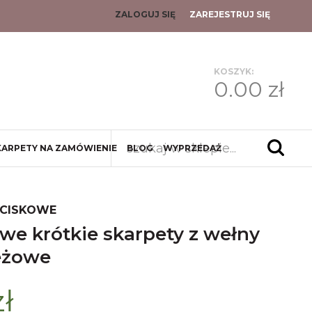
ZALOGUJ SIĘ
ZAREJESTRUJ SIĘ
KOSZYK:
0.00 zł
KARPETY NA ZAMÓWIENIE
BLOG
WYPRZEDAŻ
UCISKOWE
eżowe
zł