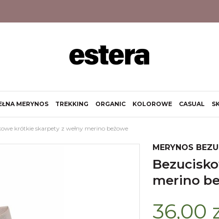
EŁNA MERYNOS
TREKKING
ORGANIC
KOLOROWE
CASUAL
S
kowe krótkie skarpety z wełny merino beżowe
MERYNOS BEZ
bezuciskowe krótkie skarpety z wełny
merino b
36,00 