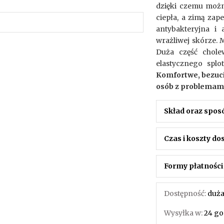
dzięki czemu możn
ciepła, a zimą za
antybakteryjna i 
wrażliwej skórze. M
Duża część chole
elastycznego spl
Komfortwe, bezuci
osób z problemami
Skład oraz spos
Czas i koszty d
Formy płatności
Dostępność:
duża
Wysyłka w:
24 go