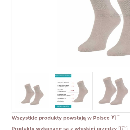
Wszystkie produkty powstają w Polsce
🇵🇱
Produkty wykonane są z włoskiej przędzy
🇮🇹