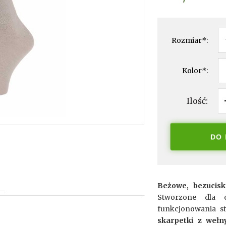
Rozmiar
*
:
Kolor
*
:
Ilość:
DO
Beżowe, bezucisk
Stworzone dla o
funkcjonowania st
skarpetki z weł