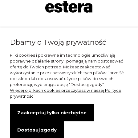
Napisz do nas:
Dbamy o Twoją prywatność
shop@esterashop.com
Zadzwoń:
Pliki cookies i pokrewne im technologie umożliwiają
poprawne działanie strony i pomagają nam dostosować
+48 785 709 330
ofertę do Twoich potrzeb. Możesz zaakceptować
wykorzystanie przez nas wszystkich tych plików i przejść
ESTERA
do sklepu lub dostosować użycie plików do swoich
preferencji, wybierając opcję "Dostosuj zgody".
Otolice 68
Więcej o plikach cookies przeczytasz w naszej Polityce
99-400 Łowicz
prywatności.
Wskazówki dojazdu
Zaakceptuj tylko niezbędne
NIP: 8341003819
Dostosuj zgody
Copyright © Estera. Wszelkie prawa zastrzeżone.
design by Igor Chudy.