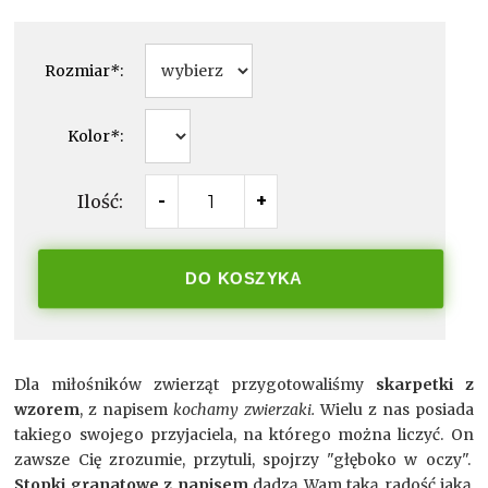
Rozmiar
*
:
Kolor
*
:
Ilość:
-
+
DO KOSZYKA
Dla miłośników zwierząt przygotowaliśmy
skarpetki z
wzorem
, z napisem
kochamy zwierzaki.
Wielu z nas posiada
takiego swojego przyjaciela, na którego można liczyć. On
zawsze Cię zrozumie, przytuli, spojrzy "głęboko w oczy".
Stopki granatowe z napisem
dadzą Wam taką radość jaką