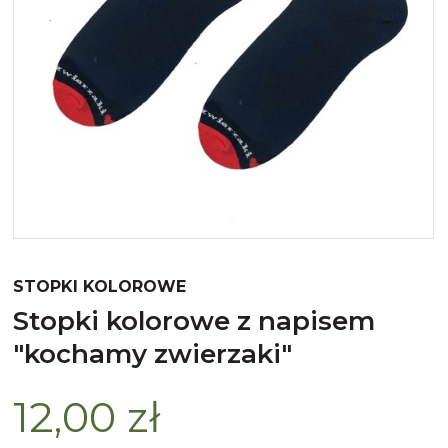
Merynos trekking
Kropki
Merynos bezuciskowe
Paski
Kaszmir
Kaszmir stopki
Bawełna
Bawełna egipska maco
STOPKI KOLOROWE
Bawełna merceryzowana
stopki kolorowe z napisem
"kochamy zwierzaki"
12,00 zł