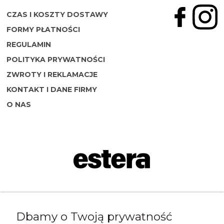
CZAS I KOSZTY DOSTAWY
FORMY PŁATNOŚCI
REGULAMIN
POLITYKA PRYWATNOŚCI
ZWROTY I REKLAMACJE
KONTAKT I DANE FIRMY
O NAS
Napisz do nas:
Dbamy o Twoją prywatność
shop@esterashop.com