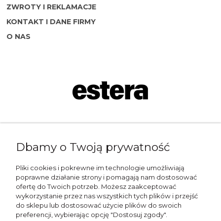
ZWROTY I REKLAMACJE
KONTAKT I DANE FIRMY
O NAS
Napisz do nas:
Dbamy o Twoją prywatność
shop@esterashop.com
Zadzwoń:
Pliki cookies i pokrewne im technologie umożliwiają
poprawne działanie strony i pomagają nam dostosować
+48 785 709 330
ofertę do Twoich potrzeb. Możesz zaakceptować
wykorzystanie przez nas wszystkich tych plików i przejść
ESTERA
do sklepu lub dostosować użycie plików do swoich
preferencji, wybierając opcję "Dostosuj zgody".
Otolice 68