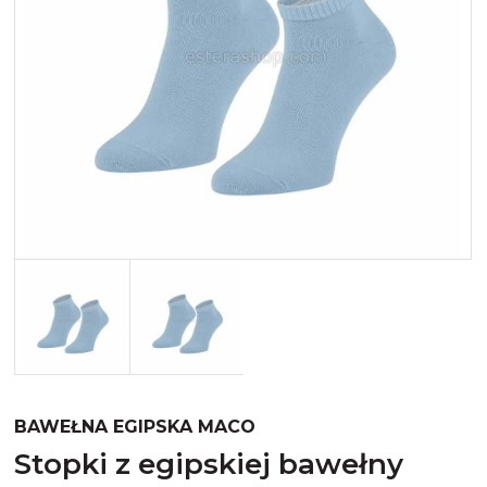
Merynos trekking
Kropki
Merynos bezuciskowe
Paski
Kaszmir
Kaszmir stopki
Bawełna
Bawełna egipska maco
Bawełna merceryzowana
BAWEŁNA EGIPSKA MACO
stopki z egipskiej bawełny