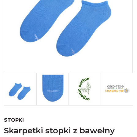
Merynos trekking
Kropki
Merynos bezuciskowe
Paski
Kaszmir
Kaszmir stopki
Bawełna
Bawełna egipska maco
Bawełna merceryzowana
STOPKI
skarpetki stopki z bawełny