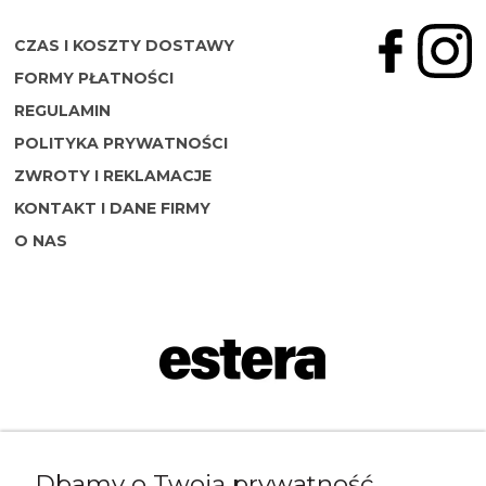
CZAS I KOSZTY DOSTAWY
FORMY PŁATNOŚCI
REGULAMIN
POLITYKA PRYWATNOŚCI
ZWROTY I REKLAMACJE
KONTAKT I DANE FIRMY
O NAS
Napisz do nas:
Dbamy o Twoją prywatność
shop@esterashop.com