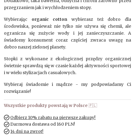
Dodatkowo, taka bawełna, oddycha i chroni zarówno przed
przegrzaniem jak i wychłodzeniem stopy.
Wybierając
organic cotton
wybierasz też dobro dla
środowiska, ponieważ nie tylko nie używa się chemii, ale
ogranicza się zużycie wody i jej zanieczyszczanie. A
świadomy konsument coraz częściej zwraca uwagę na
dobro naszej zielonej planety.
Stopki z wykonane z ekologicznej przędzy organicznej
świetnie sprawdzą się w czasie każdej aktywności sportowej
i w wielu stylizacjach casualowych.
Wybieraj świadomie i mądrze - my podpowiadamy Ci
rozwiązanie!
Wszystkie produkty powstają w Polsce
🇵🇱
Odbierz 10% rabatu na pierwsze zakupy!
Darmowa dostawa od 160 PLN!
14 dni na zwrot!