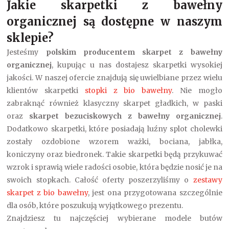
Jakie skarpetki z bawełny
organicznej są dostępne w naszym
sklepie?
Jesteśmy
polskim producentem skarpet z bawełny
organicznej
, kupując u nas dostajesz skarpetki wysokiej
jakości. W naszej ofercie znajdują się uwielbiane przez wielu
klientów skarpetki
stopki z bio bawełny
. Nie mogło
zabraknąć również klasyczny skarpet gładkich, w paski
oraz
skarpet bezuciskowych z bawełny organicznej
.
Dodatkowo skarpetki, które posiadają luźny splot cholewki
zostały ozdobione wzorem ważki, bociana, jabłka,
koniczyny oraz biedronek. Takie skarpetki będą przykuwać
wzrok i sprawią wiele radości osobie, która będzie nosić je na
swoich stopkach. Całość oferty poszerzyliśmy o
zestawy
skarpet z bio bawełny
, jest ona przygotowana szczególnie
dla osób, które poszukują wyjątkowego prezentu.
Znajdziesz tu najczęściej wybierane modele butów