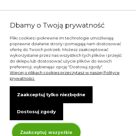
Napisz do nas:
Dbamy o Twoją prywatność
shop@esterashop.com
Zadzwoń:
Pliki cookies i pokrewne im technologie umożliwiają
poprawne działanie strony i pomagają nam dostosować
+48 785 709 330
ofertę do Twoich potrzeb. Możesz zaakceptować
wykorzystanie przez nas wszystkich tych plików i przejść
ESTERA
do sklepu lub dostosować użycie plików do swoich
preferencji, wybierając opcję "Dostosuj zgody".
Otolice 68
Więcej o plikach cookies przeczytasz w naszej Polityce
99-400 Łowicz
prywatności.
Wskazówki dojazdu
Zaakceptuj tylko niezbędne
NIP: 8341003819
Dostosuj zgody
Copyright © Estera. Wszelkie prawa zastrzeżone.
design by Igor Chudy.
Managed by
DigitalCraft Solutions
Zaakceptuj wszystkie