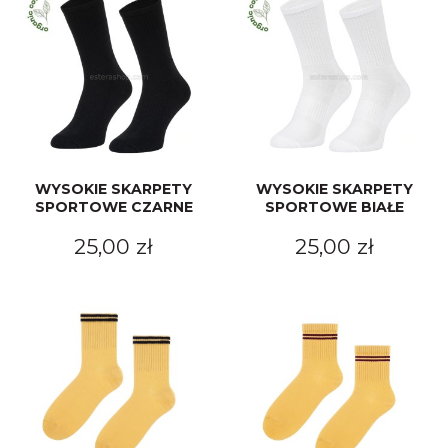
Merynos trekking
Kropki
Merynos bezuciskowe
Paski
Kaszmir
Kaszmir stopki
WYSOKIE SKARPETY
WYSOKIE SKARPETY
SPORTOWE CZARNE
SPORTOWE BIAŁE
Bawełna
25,00 zł
25,00 zł
Bawełna egipska maco
Bawełna merceryzowana