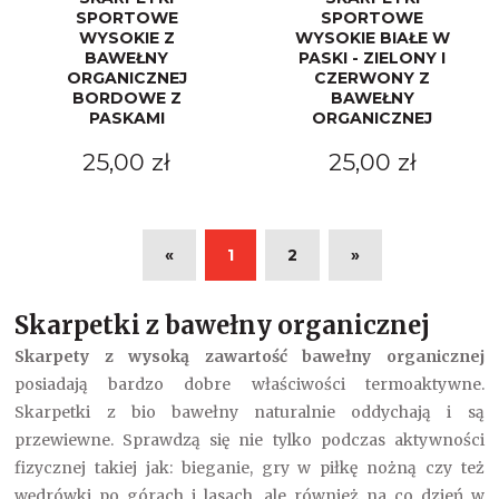
SPORTOWE
SPORTOWE
WYSOKIE Z
WYSOKIE BIAŁE W
BAWEŁNY
PASKI - ZIELONY I
ORGANICZNEJ
CZERWONY Z
BORDOWE Z
BAWEŁNY
PASKAMI
ORGANICZNEJ
25,00 zł
25,00 zł
«
1
2
»
Skarpetki z bawełny organicznej
Skarpety z wysoką zawartość bawełny organicznej
posiadają bardzo dobre właściwości termoaktywne.
Skarpetki z bio bawełny naturalnie oddychają i są
przewiewne. Sprawdzą się nie tylko podczas aktywności
fizycznej takiej jak: bieganie, gry w piłkę nożną czy też
wędrówki po górach i lasach, ale również na co dzień w