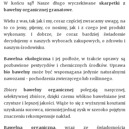
W końcu są!! Nasze długo wyczekiwane
skarpetki z
bawełny organicznej granatowe
.
Wielu z was, tak jak i my, coraz częściej zwracamy uwagę, na
to co jemy, pijemy, co nosimy, jak i z czego jest produkt
wykonany. I dobrze, że coraz bardziej świadomie
decydujemy o naszych wyborach zakupowych, o zdrowiu i
naszym środowisku.
Bawełna ekologiczna
i jej podłoże, w trakcie uprawy są
pozbawione pestycydów i chemicznych środków. Uprawa
bio bawełny
może być wspomagana jedynie naturalnymi
nawozami - pochodzenia zwierzęcego lub roślinnego.
Zbiory
bawełny organicznej
polegają naręcznej,
selektywnej zbiórce, dzięki czemu włókno bawełniane jest
czystsze i lepszej jakości. Wiąże to się z wyższymi kosztami
uzyskania surowca, niemniej jednaj zysk w szeroko pojętym
znaczeniu rekompensuje nakład.
Bawełna organiczna
, wraz ze świadomością