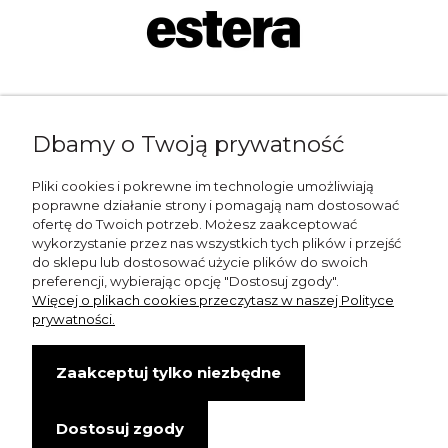
Napisz do nas:
Dbamy o Twoją prywatność
shop@esterashop.com
Zadzwoń:
Pliki cookies i pokrewne im technologie umożliwiają
poprawne działanie strony i pomagają nam dostosować
+48 785 709 330
ofertę do Twoich potrzeb. Możesz zaakceptować
wykorzystanie przez nas wszystkich tych plików i przejść
ESTERA
do sklepu lub dostosować użycie plików do swoich
preferencji, wybierając opcję "Dostosuj zgody".
Otolice 68
Więcej o plikach cookies przeczytasz w naszej Polityce
99-400 Łowicz
prywatności.
Wskazówki dojazdu
Zaakceptuj tylko niezbędne
NIP: 8341003819
Dostosuj zgody
Copyright © Estera. Wszelkie prawa zastrzeżone.