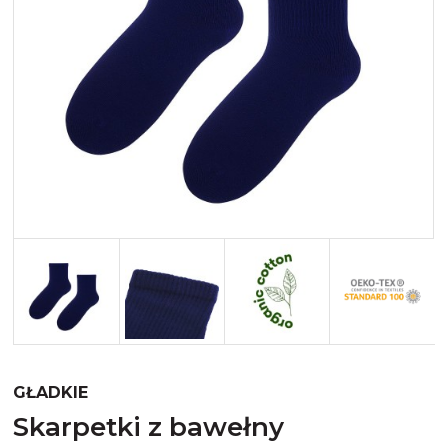
Merynos trekking
Kropki
Merynos bezuciskowe
Paski
Kaszmir
Kaszmir stopki
Bawełna
Bawełna egipska maco
Bawełna merceryzowana
GŁADKIE
skarpetki z bawełny