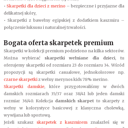
•
Skarpetki dla dzieci z merino
– bezpieczne i przyjazne dla
delikatnej skóry,
• Skarpetki z bawełny egipskiej z dodatkiem kaszmiru –
połączenie luksusu i naturalnej trwałości.
Bogata oferta skarpetek premium
Skarpetki w kolekcji premium podzielono na kilka sektorów.
Można wybierać
skarpetki wełniane dla dzieci
, tu
oferujemy skarpetki od rozmiaru 23 do rozmiaru 34. Wśród
propozycji są skarpetki casualowe, jednokolorowe np.
czarne skarpetki
z wełny merynos kids 78% merino.
Skarpetki damskie
, które przygotowaliśmy w dwóch
damskich rozmiarach 35/37 oraz 38/41 lub jeden damski
rozmiar 36/40. Kolekcja
damskich skarpet
to skarpety z
wełny w kolorystyce basicowej z klasyczna cholewką,
wywijana lub sportową.
Jeżeli szukasz
skarpetek z kaszmirem
znalazłeś się w