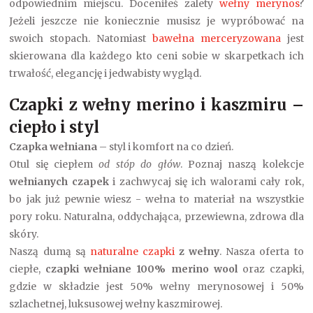
odpowiednim miejscu. Doceniłeś zalety
wełny merynos
?
Jeżeli jeszcze nie koniecznie musisz je wypróbować na
swoich stopach. Natomiast
bawełna merceryzowana
jest
skierowana dla każdego kto ceni sobie w skarpetkach ich
trwałość, elegancję i jedwabisty wygląd.
Czapki z wełny merino i kaszmiru –
ciepło i styl
Czapka wełniana
– styl i komfort na co dzień.
Otul się ciepłem
od stóp do głów
. Poznaj naszą kolekcje
wełnianych czapek
i zachwycaj się ich walorami cały rok,
bo jak już pewnie wiesz - wełna to materiał na wszystkie
pory roku. Naturalna, oddychająca, przewiewna, zdrowa dla
skóry.
Naszą dumą są
naturalne czapki
z wełny
. Nasza oferta to
ciepłe,
czapki wełniane 100% merino wool
oraz czapki,
gdzie w składzie jest 50% wełny merynosowej i 50%
szlachetnej, luksusowej wełny kaszmirowej.