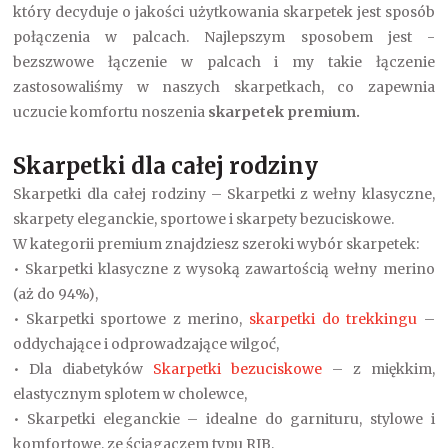
który decyduje o jakości użytkowania skarpetek jest sposób
połączenia w palcach. Najlepszym sposobem jest -
bezszwowe łączenie w palcach i my takie łączenie
zastosowaliśmy w naszych skarpetkach, co zapewnia
uczucie komfortu noszenia
skarpetek premium.
Skarpetki dla całej rodziny
Skarpetki dla całej rodziny – Skarpetki z wełny klasyczne,
skarpety eleganckie, sportowe i skarpety bezuciskowe.
W kategorii premium znajdziesz szeroki wybór skarpetek:
• Skarpetki klasyczne z wysoką zawartością wełny merino
(aż do 94%),
• Skarpetki sportowe z merino,
skarpetki do trekkingu
–
oddychające i odprowadzające wilgoć,
• Dla diabetyków
Skarpetki bezuciskowe
– z miękkim,
elastycznym splotem w cholewce,
• Skarpetki eleganckie – idealne do garnituru, stylowe i
komfortowe, ze ściągaczem typu RIB,