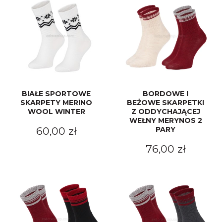
Merynos trekking
Kropki
Merynos bezuciskowe
Paski
Kaszmir
Kaszmir stopki
BIAŁE SPORTOWE
BORDOWE I
SKARPETY MERINO
BEŻOWE SKARPETKI
Bawełna
WOOL WINTER
Z ODDYCHAJĄCEJ
WEŁNY MERYNOS 2
60,00 zł
PARY
Bawełna egipska maco
76,00 zł
Bawełna merceryzowana