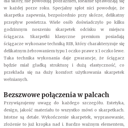
dla skóry, nie powodują podrażnień, idealnie sprawdzają się
w każdej porze roku. Specjalny splot nici powoduje, że
skarpetka zapewnia, bezpośrednio przy skórze, delikatny
przepływ powietrza. Wiele osób doświadczyło po kilku
godzinnym noszeniu skarpetek odcisku w miejscu
ściągacza. Skarpetki klasyczne premium posiadają
ściągacze wykonane techniką RIB, który charakteryzuje się
delikatnym żebrowaniem typu 1 oczko prawe x 1 oczko lewe.
Taka technika wykonania daje gwarancje, że ściągacz
będzie miał gładką strukturę i dużą elastyczność, co
przekłada się na duży komfort użytkowania skarpetek
wełnianych.
Bezszwowe połączenia w palcach
Przywiązujemy uwagę do każdego szczegółu. Estetyka,
design, jakość materiału to wszystko mówi o skarpetkach.
Istotne są detale. Wykończenie skarpetek, wyprasowanie,
złożenie to już kropka nad i. Bardzo ważnym elementem,