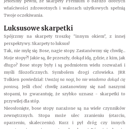
Jesteśmy pewni, że skarpety Premium o bardzo dobrych
właściwości zdrowotnych i walorach użytkowych spełnią
Twoje oczekiwania.
Luksusowe skarpetki
Spójrzmy na skarpety troszkę "innym okiem", z innej
perspektywy. Skarpety to luksus!
Tak, nie mylę się. Bose, nagie stopy. Zastanówmy się chwilę...
Moje stopy?! Jakie są, ile przeszły, dokąd idą, gdzie, z kim, jak
długo? Bose stopy były i są podmiotem wielu rozważań i
myśli filozoficznych. Symbolem drogi człowieka. JRR
Tolkien powiedział:
Uważaj na nogi, bo nie wiadomo dokąd cię
poniosą
. Jeśli choć chwilę zastanowimy się nad naszymi
stopami, to gwarantuję, że szybko uznasz - skarpetki to
przywilej dla stóp.
Nieosłonięte, bose stopy narażone są na wiele czynników
zewnętrznych. Stopa może ulec zranieniu (otarciu,
oparzeniu, skaleczeniu). Kurz i pył dróg czy innych