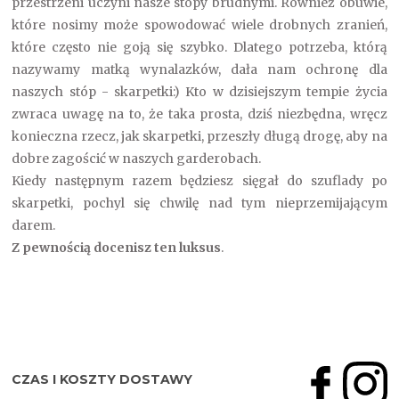
przestrzeni uczyni nasze stopy brudnymi. Również obuwie,
które nosimy może spowodować wiele drobnych zranień,
które często nie goją się szybko. Dlatego potrzeba, którą
nazywamy matką wynalazków, dała nam ochronę dla
naszych stóp - skarpetki:) Kto w dzisiejszym tempie życia
zwraca uwagę na to, że taka prosta, dziś niezbędna, wręcz
konieczna rzecz, jak skarpetki, przeszły długą drogę, aby na
dobre zagościć w naszych garderobach.
Kiedy następnym razem będziesz sięgał do szuflady po
skarpetki, pochyl się chwilę nad tym nieprzemijającym
darem.
Z pewnością docenisz ten luksus
.
CZAS I KOSZTY DOSTAWY