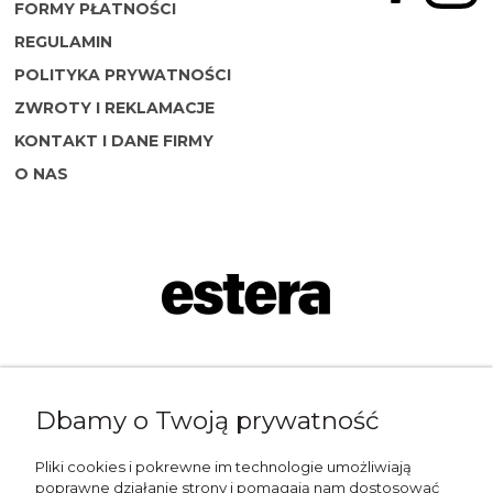
FORMY PŁATNOŚCI
REGULAMIN
POLITYKA PRYWATNOŚCI
ZWROTY I REKLAMACJE
KONTAKT I DANE FIRMY
O NAS
Napisz do nas:
Dbamy o Twoją prywatność
shop@esterashop.com
Zadzwoń:
Pliki cookies i pokrewne im technologie umożliwiają
poprawne działanie strony i pomagają nam dostosować
+48 785 709 330