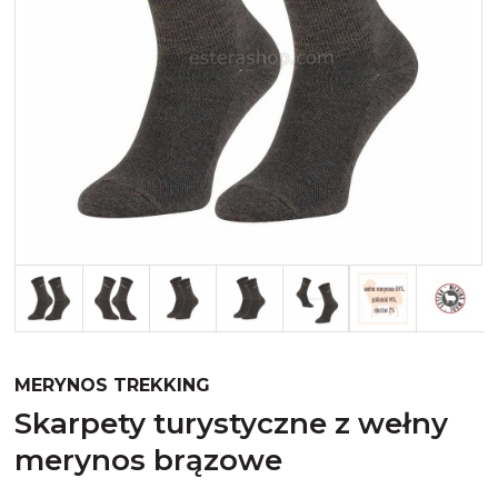
Merynos trekking
Kropki
Merynos bezuciskowe
Paski
Kaszmir
Kaszmir stopki
Bawełna
Bawełna egipska maco
Bawełna merceryzowana
MERYNOS TREKKING
skarpety turystyczne z wełny
merynos brązowe