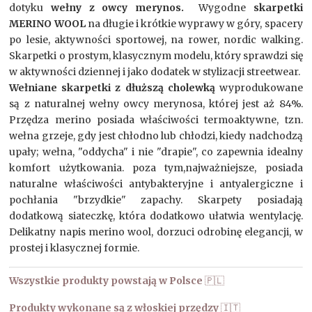
dotyku
wełny z owcy merynos.
Wygodne
skarpetki
MERINO WOOL
na długie i krótkie wyprawy w góry, spacery
po lesie, aktywności sportowej, na rower, nordic walking.
Skarpetki o prostym, klasycznym modelu, który sprawdzi się
w aktywności dziennej i jako dodatek w stylizacji streetwear.
Wełniane skarpetki z dłuższą cholewką
wyprodukowane
są z naturalnej wełny owcy merynosa, której jest aż 84%.
Przędza merino posiada właściwości termoaktywne, tzn.
wełna grzeje, gdy jest chłodno lub chłodzi, kiedy nadchodzą
upały; wełna, "oddycha" i nie "drapie", co zapewnia idealny
komfort użytkowania. poza tym,najważniejsze, posiada
naturalne właściwości antybakteryjne i antyalergiczne i
pochłania "brzydkie" zapachy. Skarpety posiadają
dodatkową siateczkę, która dodatkowo ułatwia wentylację.
Delikatny napis merino wool, dorzuci odrobinę elegancji, w
prostej i klasycznej formie.
Wszystkie produkty powstają w Polsce
🇵🇱
Produkty wykonane są z włoskiej przędzy
🇮🇹