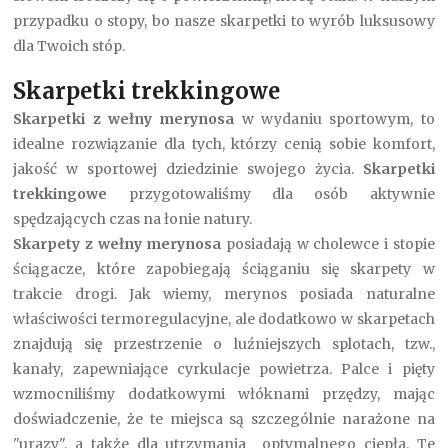
przypadku o stopy, bo nasze skarpetki to wyrób luksusowy
dla Twoich stóp.
Skarpetki trekkingowe
Skarpetki z wełny merynosa
w wydaniu sportowym, to
idealne rozwiązanie dla tych, którzy cenią sobie komfort,
jakość w sportowej dziedzinie swojego życia.
Skarpetki
trekkingowe
przygotowaliśmy dla osób aktywnie
spędzających czas na łonie natury.
Skarpety z wełny merynosa
posiadają w cholewce i stopie
ściągacze, które zapobiegają ściąganiu się skarpety w
trakcie drogi. Jak wiemy, merynos posiada naturalne
właściwości termoregulacyjne, ale dodatkowo w skarpetach
znajdują się przestrzenie o luźniejszych splotach, tzw.,
kanały, zapewniające cyrkulacje powietrza. Palce i pięty
wzmocniliśmy dodatkowymi włóknami przędzy, mając
doświadczenie, że te miejsca są szczególnie narażone na
"urazy", a także dla utrzymania optymalnego ciepła. Te