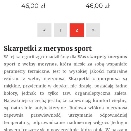
46,00 zł
46,00 zł
«
1
2
»
Skarpetki z merynos sport
W tej kategorii zgromadziliśmy dla Was
skarpety merynos
sport z wełny merynos
, która niesie za sobą wspaniałe
parametry termiczne. Jest to wysokiej jakości naturalne
włókno z wełny merynosa.
Skarpetki z merynosa
są
miękkie, przyjemnie w dotyku, nie drapią, posiadają ładne
kolory, jednak to tylko tzw. organoleptyczna zaleta.
Najważniejszą cechą jest to, że zapewniają komfort cieplny,
są naturalnie antybakteryjne. Budowa włókna merynosa
zapewnia przewiewność, utrzymanie odpowiedniej
temperatury, odprowadzanie nadmiernej wilgoci. Jednym
słowem troszczy się o powierzchnię, którą otula. W naszym