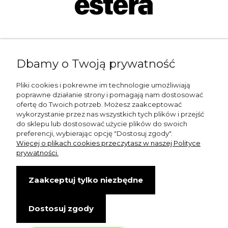
Napisz do nas:
Dbamy o Twoją prywatność
shop@esterashop.com
Zadzwoń:
Pliki cookies i pokrewne im technologie umożliwiają
poprawne działanie strony i pomagają nam dostosować
+48 785 709 330
ofertę do Twoich potrzeb. Możesz zaakceptować
wykorzystanie przez nas wszystkich tych plików i przejść
ESTERA
do sklepu lub dostosować użycie plików do swoich
preferencji, wybierając opcję "Dostosuj zgody".
Otolice 68
Więcej o plikach cookies przeczytasz w naszej Polityce
99-400 Łowicz
prywatności.
Wskazówki dojazdu
Zaakceptuj tylko niezbędne
NIP: 8341003819
Dostosuj zgody
Copyright © Estera. Wszelkie prawa zastrzeżone.
design by Igor Chudy.
Managed by
DigitalCraft Solutions