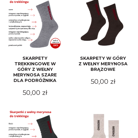
Merynos trekking
Kropki
Merynos bezuciskowe
Paski
Kaszmir
Kaszmir stopki
SKARPETY
SKARPETY W GÓRY
TREKKINGOWE W
Z WEŁNY MERYNOSA
Bawełna
GÓRY Z WEŁNY
BRĄZOWE
MERYNOSA SZARE
DLA PODRÓŻNIKA
50,00 zł
Bawełna egipska maco
50,00 zł
Bawełna merceryzowana