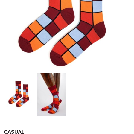
Merynos trekking
Kropki
Merynos bezuciskowe
Paski
Kaszmir
Kaszmir stopki
Bawełna
Bawełna egipska maco
Bawełna merceryzowana
CASUAL