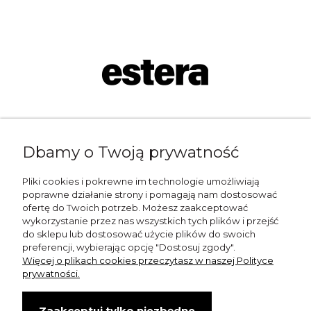
Napisz do nas:
Dbamy o Twoją prywatność
shop@esterashop.com
Zadzwoń:
Pliki cookies i pokrewne im technologie umożliwiają
poprawne działanie strony i pomagają nam dostosować
+48 785 709 330
ofertę do Twoich potrzeb. Możesz zaakceptować
wykorzystanie przez nas wszystkich tych plików i przejść
ESTERA
do sklepu lub dostosować użycie plików do swoich
preferencji, wybierając opcję "Dostosuj zgody".
Otolice 68
Więcej o plikach cookies przeczytasz w naszej Polityce
99-400 Łowicz
prywatności.
Wskazówki dojazdu
Zaakceptuj tylko niezbędne