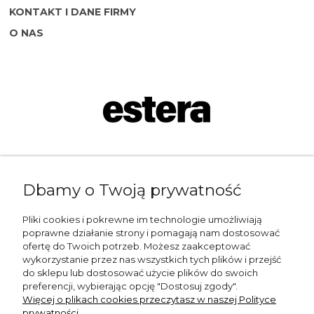
KONTAKT I DANE FIRMY
O NAS
Napisz do nas:
Dbamy o Twoją prywatność
shop@esterashop.com
Zadzwoń:
Pliki cookies i pokrewne im technologie umożliwiają
poprawne działanie strony i pomagają nam dostosować
+48 785 709 330
ofertę do Twoich potrzeb. Możesz zaakceptować
wykorzystanie przez nas wszystkich tych plików i przejść
ESTERA
do sklepu lub dostosować użycie plików do swoich
preferencji, wybierając opcję "Dostosuj zgody".
Otolice 68
Więcej o plikach cookies przeczytasz w naszej Polityce
99-400 Łowicz
prywatności.