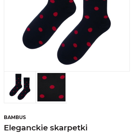
Merynos trekking
Kropki
Merynos bezuciskowe
Paski
Kaszmir
Kaszmir stopki
Bawełna
Bawełna egipska maco
Bawełna merceryzowana
BAMBUS
eleganckie skarpetki