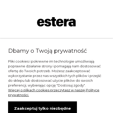
Napisz do nas:
Dbamy o Twoją prywatność
shop@esterashop.com
Zadzwoń:
Pliki cookies i pokrewne im technologie umożliwiają
poprawne działanie strony i pomagają nam dostosować
+48 785 709 330
ofertę do Twoich potrzeb. Możesz zaakceptować
wykorzystanie przez nas wszystkich tych plików i przejść
ESTERA
do sklepu lub dostosować użycie plików do swoich
preferencji, wybierając opcję "Dostosuj zgody".
Otolice 68
Więcej o plikach cookies przeczytasz w naszej Polityce
99-400 Łowicz
prywatności.
Wskazówki dojazdu
Zaakceptuj tylko niezbędne
NIP: 8341003819