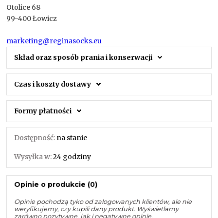
Otolice 68
99-400 Łowicz
marketing@reginasocks.eu
Skład oraz sposób prania i konserwacji
Czas i koszty dostawy
Formy płatności
Dostępność:
na stanie
Wysyłka w:
24 godziny
Opinie o produkcie (0)
Opinie pochodzą tyko od zalogowanych klientów, ale nie
weryfikujemy, czy kupili dany produkt. Wyświetlamy
zarówno pozytywne, jak i negatywne opinie.