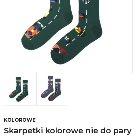
Merynos trekking
Kropki
Merynos bezuciskowe
Paski
Kaszmir
Kaszmir stopki
Bawełna
Bawełna egipska maco
Bawełna merceryzowana
KOLOROWE
skarpetki kolorowe nie do pary