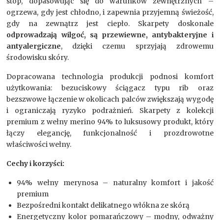
stóp, dopasowując się do warunków zewnętrznych –
ogrzewa, gdy jest chłodno, i zapewnia przyjemną świeżość,
gdy na zewnątrz jest ciepło. Skarpety doskonale
odprowadzają wilgoć, są przewiewne, antybakteryjne i
antyalergiczne
, dzięki czemu sprzyjają zdrowemu
środowisku skóry.
Dopracowana technologia produkcji podnosi komfort
użytkowania: bezuciskowy ściągacz typu rib oraz
bezszwowe łączenie w okolicach palców zwiększają wygodę
i ograniczają ryzyko podrażnień. Skarpety z kolekcji
premium z wełny merino 94% to luksusowy produkt, który
łączy elegancję, funkcjonalność i prozdrowotne
właściwości wełny.
Cechy i korzyści:
94% wełny merynosa – naturalny komfort i jakość
premium
Bezpośredni kontakt delikatnego włókna ze skórą
Energetyczny kolor pomarańczowy – modny, odważny