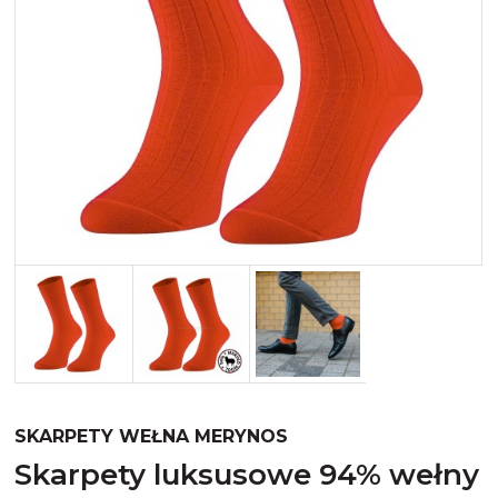
Merynos trekking
Kropki
Merynos bezuciskowe
Paski
Kaszmir
Kaszmir stopki
Bawełna
Bawełna egipska maco
Bawełna merceryzowana
SKARPETY WEŁNA MERYNOS
skarpety luksusowe 94% wełny