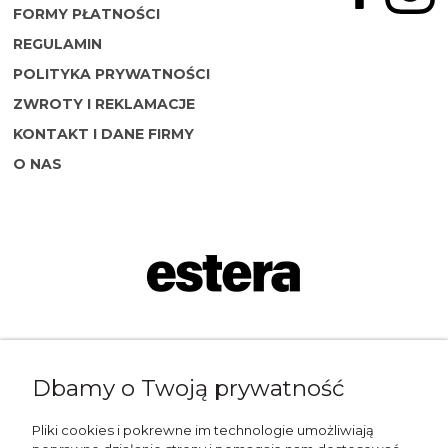
FORMY PŁATNOŚCI
REGULAMIN
POLITYKA PRYWATNOŚCI
ZWROTY I REKLAMACJE
KONTAKT I DANE FIRMY
O NAS
Napisz do nas:
Dbamy o Twoją prywatność
shop@esterashop.com
Zadzwoń:
Pliki cookies i pokrewne im technologie umożliwiają