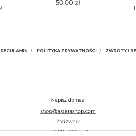
50,00 zł
ł
1
REGULAMIN
POLITYKA PRYWATNOŚCI
ZWROTY I R
Napisz do nas:
shop@esterashop.com
Zadzwoń:
+48 785 709 330