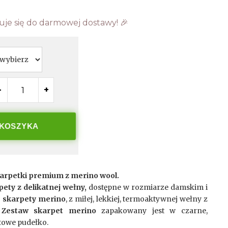
uje się do darmowej dostawy! 🎉
-
+
 KOSZYKA
skarpetki premium z merino wool.
ety z delikatnej wełny,
dostępne w rozmiarze damskim i
 skarpety merino
, z miłej, lekkiej, termoaktywnej wełny z
.
Zestaw skarpet merino
zapakowany jest w czarne,
ntowe pudełko.