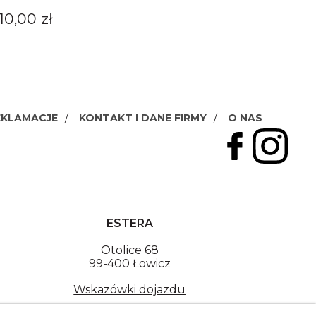
10,00 zł
EKLAMACJE
KONTAKT I DANE FIRMY
O NAS
ESTERA
Otolice 68
99-400 Łowicz
Wskazówki dojazdu
NIP: 8341003819