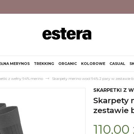
EŁNA MERYNOS
TREKKING
ORGANIC
KOLOROWE
CASUAL
S
petki z wełny 94% merino
Skarpety merino wool 94% 2 pary w zestawie bia
SKARPETKI Z 
skarpety merino wool 94% 2 pary w
zestawie b
110,00 