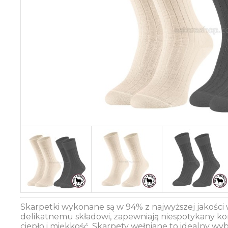
Skarpetki wykonane są w 94% z najwyższej jakości
delikatnemu składowi, zapewniają niespotykany kom
ciepło i miękkość. Skarpety wełniane to idealny wyb