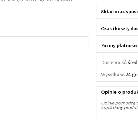
Skład oraz spos
Czas i koszty d
Formy płatności
Dostępność:
śred
Wysyłka w:
24 go
Opinie o produk
Opinie pochodzą t
kupili dany produ