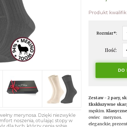
Produkt kwalifik
Rozmiar
*
:
Ilość:
DO
Zestaw - 2 pary, 
Ekskluzywne skarp
męskim.
Klasyczne
 wełny merynosa. Dzięki niezwykle
owiec merynos
fort noszenia, otulając stopy w
eleganckie, preze
ór dla tych, którzy cenią sobie