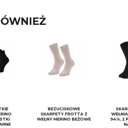
RÓWNIEŻ
TKIE
BEZUCISKOWE
SKAR
ERINO
SKARPETY FROTTA Z
WEŁNIA
STKI
WEŁNY MERINO BEŻOWE
94%, 2
ZARNE
N