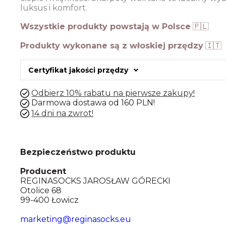
luksus i komfort.
Wszystkie produkty powstają w Polsce
🇵🇱
Produkty wykonane są z włoskiej przędzy
🇮🇹
Certyfikat jakości przędzy
Odbierz 10% rabatu na pierwsze zakupy!
Darmowa dostawa od 160 PLN!
14 dni na zwrot!
Bezpieczeństwo produktu
Producent
REGINASOCKS JAROSŁAW GÓRECKI
Otolice 68
99-400 Łowicz
marketing@reginasocks.eu