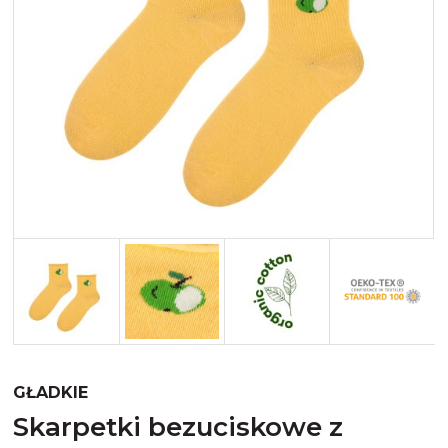
Merynos trekking
Kropki
Merynos bezuciskowe
Paski
Kaszmir
Kaszmir stopki
Bawełna
Bawełna egipska maco
Bawełna merceryzowana
GŁADKIE
skarpetki bezuciskowe z