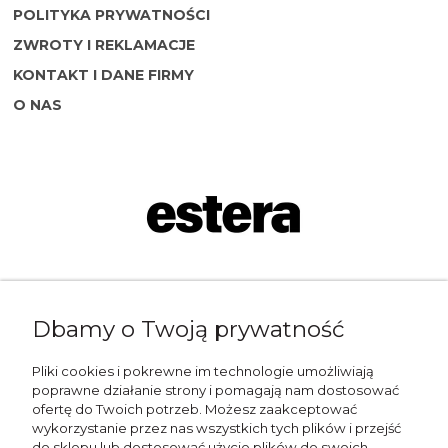
POLITYKA PRYWATNOŚCI
ZWROTY I REKLAMACJE
KONTAKT I DANE FIRMY
O NAS
Napisz do nas:
Dbamy o Twoją prywatność
shop@esterashop.com
Zadzwoń:
Pliki cookies i pokrewne im technologie umożliwiają
poprawne działanie strony i pomagają nam dostosować
+48 785 709 330
ofertę do Twoich potrzeb. Możesz zaakceptować
wykorzystanie przez nas wszystkich tych plików i przejść
ESTERA
do sklepu lub dostosować użycie plików do swoich