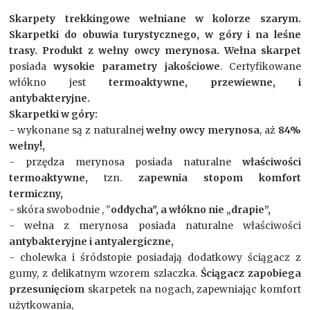
Skarpety trekkingowe wełniane w kolorze szarym.
Skarpetki do obuwia turystycznego, w góry i na leśne
trasy. Produkt z wełny owcy merynosa. Wełna skarpet
posiada
wysokie parametry jakościowe
. Certyfikowane
włókno jest
termoaktywne, przewiewne, i
antybakteryjne.
Skarpetki w góry:
- wykonane są z naturalnej
wełny owcy merynosa
, aż
84%
wełny!,
- przędza merynosa posiada naturalne
właściwości
termoaktywne,
tzn.
zapewnia stopom komfort
termiczny,
- skóra swobodnie , "
oddycha", a włókno nie „drapie”,
- wełna z merynosa posiada naturalne właściwości
antybakteryjne i antyalergiczne,
- cholewka i śródstopie posiadają dodatkowy ściągacz z
gumy, z delikatnym wzorem szlaczka.
Ściągacz zapobiega
przesunięciom
skarpetek na nogach, zapewniając komfort
użytkowania,