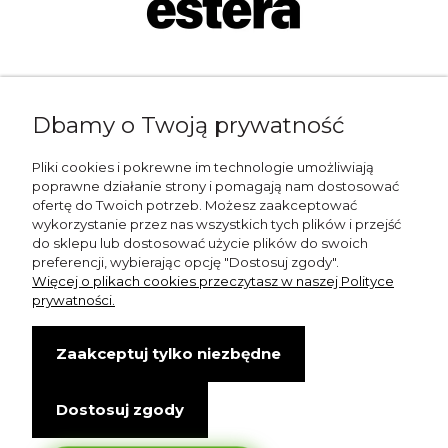
Napisz do nas:
Dbamy o Twoją prywatność
shop@esterashop.com
Zadzwoń:
Pliki cookies i pokrewne im technologie umożliwiają
poprawne działanie strony i pomagają nam dostosować
+48 785 709 330
ofertę do Twoich potrzeb. Możesz zaakceptować
wykorzystanie przez nas wszystkich tych plików i przejść
ESTERA
do sklepu lub dostosować użycie plików do swoich
preferencji, wybierając opcję "Dostosuj zgody".
Otolice 68
Więcej o plikach cookies przeczytasz w naszej Polityce
99-400 Łowicz
prywatności.
Wskazówki dojazdu
Zaakceptuj tylko niezbędne
NIP: 8341003819
Dostosuj zgody
Copyright © Estera. Wszelkie prawa zastrzeżone.
design by Igor Chudy.
Managed by
DigitalCraft Solutions