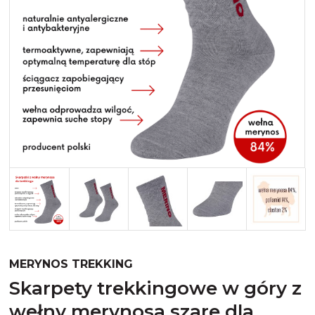
Merynos trekking
Kropki
Merynos bezuciskowe
Paski
Kaszmir
Kaszmir stopki
Bawełna
Bawełna egipska maco
Bawełna merceryzowana
MERYNOS TREKKING
skarpety trekkingowe w góry z
wełny merynosa szare dla