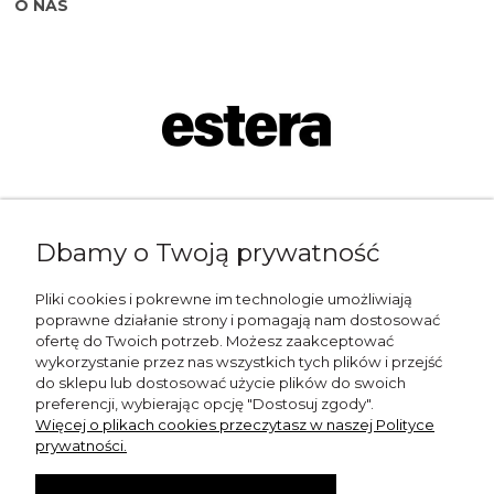
O NAS
Napisz do nas:
Dbamy o Twoją prywatność
shop@esterashop.com
Zadzwoń:
Pliki cookies i pokrewne im technologie umożliwiają
poprawne działanie strony i pomagają nam dostosować
+48 785 709 330
ofertę do Twoich potrzeb. Możesz zaakceptować
wykorzystanie przez nas wszystkich tych plików i przejść
ESTERA
do sklepu lub dostosować użycie plików do swoich
preferencji, wybierając opcję "Dostosuj zgody".
Otolice 68
Więcej o plikach cookies przeczytasz w naszej Polityce
99-400 Łowicz
prywatności.
Wskazówki dojazdu