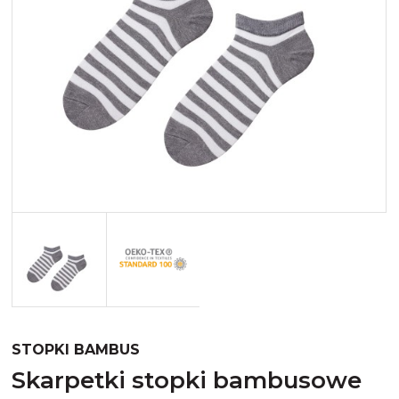
Merynos trekking
Kropki
Merynos bezuciskowe
Paski
Kaszmir
Kaszmir stopki
Bawełna
Bawełna egipska maco
Bawełna merceryzowana
STOPKI BAMBUS
skarpetki stopki bambusowe