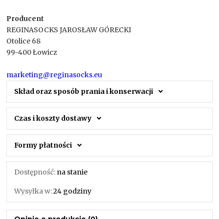
Producent
REGINASOCKS JAROSŁAW GÓRECKI
Otolice 68
99-400 Łowicz
marketing@reginasocks.eu
Skład oraz sposób prania i konserwacji
Czas i koszty dostawy
Formy płatności
Dostępność:
na stanie
Wysyłka w:
24 godziny
Opinie o produkcie (0)