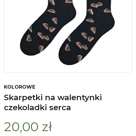
Merynos trekking
Kropki
Merynos bezuciskowe
Paski
Kaszmir
Kaszmir stopki
Bawełna
Bawełna egipska maco
KOLOROWE
Bawełna merceryzowana
skarpetki na walentynki
czekoladki serca
20,00 zł