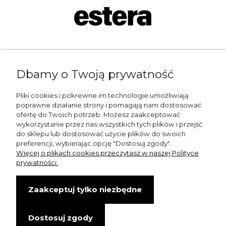
Napisz do nas:
Dbamy o Twoją prywatność
shop@esterashop.com
Zadzwoń:
Pliki cookies i pokrewne im technologie umożliwiają
poprawne działanie strony i pomagają nam dostosować
+48 785 709 330
ofertę do Twoich potrzeb. Możesz zaakceptować
wykorzystanie przez nas wszystkich tych plików i przejść
ESTERA
do sklepu lub dostosować użycie plików do swoich
preferencji, wybierając opcję "Dostosuj zgody".
Otolice 68
Więcej o plikach cookies przeczytasz w naszej Polityce
99-400 Łowicz
prywatności.
Wskazówki dojazdu
Zaakceptuj tylko niezbędne
NIP: 8341003819
Dostosuj zgody
Copyright © Estera. Wszelkie prawa zastrzeżone.