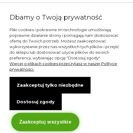
Napisz do nas:
Dbamy o Twoją prywatność
shop@esterashop.com
Zadzwoń:
Pliki cookies i pokrewne im technologie umożliwiają
poprawne działanie strony i pomagają nam dostosować
+48 785 709 330
ofertę do Twoich potrzeb. Możesz zaakceptować
wykorzystanie przez nas wszystkich tych plików i przejść
ESTERA
do sklepu lub dostosować użycie plików do swoich
preferencji, wybierając opcję "Dostosuj zgody".
Otolice 68
Więcej o plikach cookies przeczytasz w naszej Polityce
99-400 Łowicz
prywatności.
Wskazówki dojazdu
Zaakceptuj tylko niezbędne
NIP: 8341003819
Dostosuj zgody
Copyright © Estera. Wszelkie prawa zastrzeżone.
design by Igor Chudy.
Managed by
DigitalCraft Solutions
Zaakceptuj wszystkie