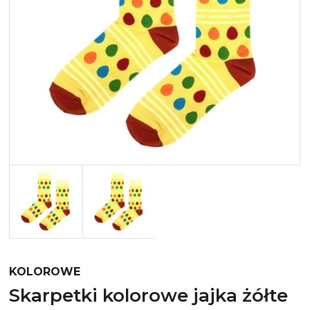
Merynos trekking
Kropki
Merynos bezuciskowe
Paski
Kaszmir
Kaszmir stopki
Bawełna
Bawełna egipska maco
Bawełna merceryzowana
KOLOROWE
skarpetki kolorowe jajka żółte