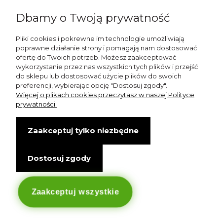
Dbamy o Twoją prywatność
shop@esterashop.com
Zadzwoń:
Pliki cookies i pokrewne im technologie umożliwiają
poprawne działanie strony i pomagają nam dostosować
+48 785 709 330
ofertę do Twoich potrzeb. Możesz zaakceptować
wykorzystanie przez nas wszystkich tych plików i przejść
ESTERA
do sklepu lub dostosować użycie plików do swoich
preferencji, wybierając opcję "Dostosuj zgody".
Otolice 68
Więcej o plikach cookies przeczytasz w naszej Polityce
99-400 Łowicz
prywatności.
Wskazówki dojazdu
Zaakceptuj tylko niezbędne
NIP: 8341003819
Dostosuj zgody
Copyright © Estera. Wszelkie prawa zastrzeżone.
design by Igor Chudy.
Managed by
DigitalCraft Solutions
Zaakceptuj wszystkie
Sklep internetowy Shoper.pl