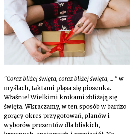
Merynos trekking
Kropki
Merynos bezuciskowe
Paski
Kaszmir
Kaszmir stopki
Bawełna
"Coraz bliżej święta, coraz bliżej święta, ... "
w
Bawełna egipska maco
myślach, taktami pląsa się piosenka.
Bawełna merceryzowana
Właśnie! Wielkimi krokami zbliżają się
święta. Wkraczamy, w ten sposób w bardzo
gorący okres przygotowań, planów i
wyborów prezentów dla bliskich,