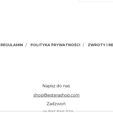
REGULAMIN
POLITYKA PRYWATNOŚCI
ZWROTY I R
Napisz do nas:
shop@esterashop.com
Zadzwoń:
+48 785 709 330