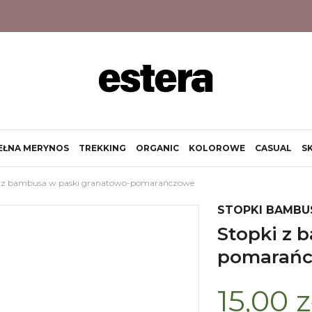
EŁNA MERYNOS
TREKKING
ORGANIC
KOLOROWE
CASUAL
S
i z bambusa w paski granatowo-pomarańczowe
STOPKI BAMBU
stopki z bambusa w paski granatowo-
pomarań
15,00 z