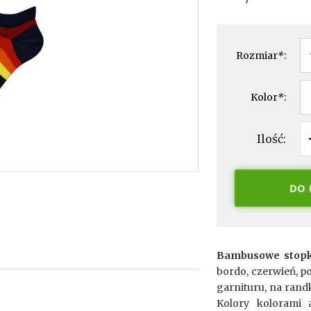
Rozmiar
*
:
Kolor
*
:
Ilość:
DO
Bambusowe stopki
bordo, czerwień, po
garnituru, na randk
Kolory kolorami 