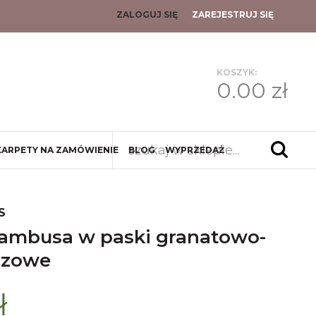
ZALOGUJ SIĘ
ZAREJESTRUJ SIĘ
KOSZYK:
0.00 zł
KARPETY NA ZAMÓWIENIE
BLOG
WYPRZEDAŻ
S
czowe
ł