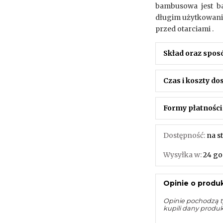
bambusowa jest ba
długim użytkowani
przed otarciami .
Skład oraz spos
Czas i koszty d
Formy płatności
Dostępność:
na s
Wysyłka w:
24 go
Opinie o produk
Opinie pochodzą t
kupili dany produ