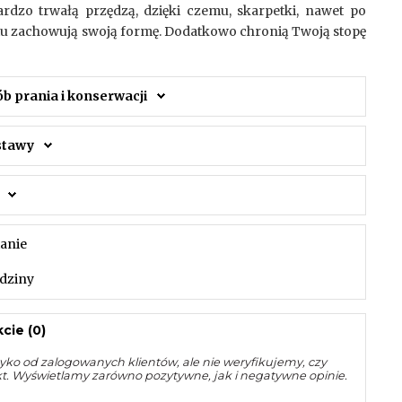
rdzo trwałą przędzą, dzięki czemu, skarpetki, nawet po
u zachowują swoją formę. Dodatkowo chronią Twoją stopę
ób prania i konserwacji
ostawy
tanie
dziny
cie (0)
yko od zalogowanych klientów, ale nie weryfikujemy, czy
kt. Wyświetlamy zarówno pozytywne, jak i negatywne opinie.