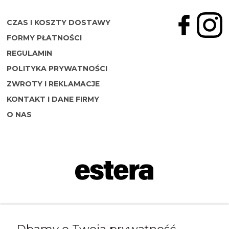
CZAS I KOSZTY DOSTAWY
FORMY PŁATNOŚCI
REGULAMIN
POLITYKA PRYWATNOŚCI
ZWROTY I REKLAMACJE
KONTAKT I DANE FIRMY
O NAS
Napisz do nas:
shop@esterashop.com