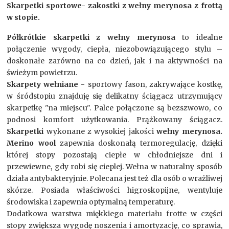
Skarpetki sportowe- zakostki z wełny merynosa z frottą
w stopie.
Półkrótkie skarpetki z wełny merynosa
to idealne
połączenie wygody, ciepła, niezobowiązującego stylu –
doskonałe zarówno na co dzień, jak i na aktywności na
świeżym powietrzu.
Skarpety wełniane
- sportowy fason, zakrywające kostkę,
w śródstopiu znajduję się delikatny ściągacz utrzymujący
skarpetkę "na miejscu". Palce połączone są bezszwowo, co
podnosi komfort użytkowania. Prążkowany ściągacz.
Skarpetki
wykonane z wysokiej jakości
wełny merynosa.
Merino wool
zapewnia doskonałą termoregulację, dzięki
której stopy pozostają ciepłe w chłodniejsze dni i
przewiewne, gdy robi się cieplej. Wełna w naturalny sposób
działa antybakteryjnie. Polecana jest też dla osób o wrażliwej
skórze. Posiada właściwości higroskopijne, wentyluje
środowiska i zapewnia optymalną temperaturę.
Dodatkowa warstwa miękkiego materiału frotte w części
stopy zwiększa wygodę noszenia i amortyzację, co sprawia,