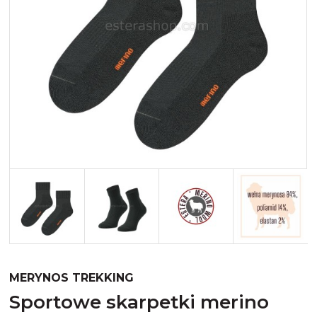
Merynos trekking
Kropki
Merynos bezuciskowe
Paski
Kaszmir
Kaszmir stopki
Bawełna
Bawełna egipska maco
Bawełna merceryzowana
MERYNOS TREKKING
sportowe skarpetki merino