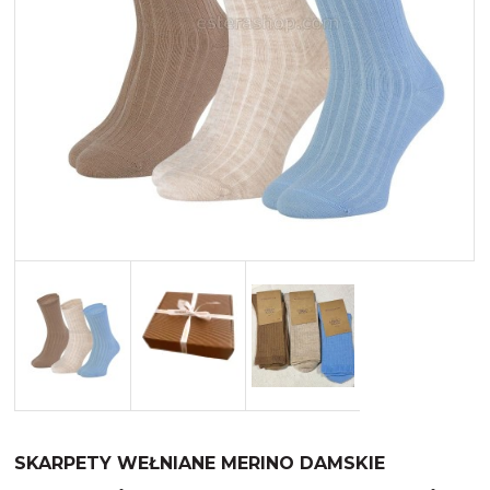
Merynos trekking
Kropki
Merynos bezuciskowe
Paski
Kaszmir
Kaszmir stopki
Bawełna
Bawełna egipska maco
Bawełna merceryzowana
SKARPETY WEŁNIANE MERINO DAMSKIE