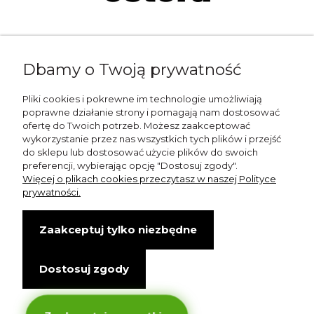
Napisz do nas:
Dbamy o Twoją prywatność
shop@esterashop.com
Zadzwoń:
Pliki cookies i pokrewne im technologie umożliwiają
poprawne działanie strony i pomagają nam dostosować
+48 785 709 330
ofertę do Twoich potrzeb. Możesz zaakceptować
wykorzystanie przez nas wszystkich tych plików i przejść
ESTERA
do sklepu lub dostosować użycie plików do swoich
preferencji, wybierając opcję "Dostosuj zgody".
Otolice 68
Więcej o plikach cookies przeczytasz w naszej Polityce
99-400 Łowicz
prywatności.
Wskazówki dojazdu
Zaakceptuj tylko niezbędne
NIP: 8341003819
Dostosuj zgody
Copyright © Estera. Wszelkie prawa zastrzeżone.
design by Igor Chudy.
Managed by
DigitalCraft Solutions