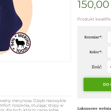
150,00 
Produkt kwalifik
Rozmiar
*
:
Kolor
*
:
Ilość:
DO
 wełny merynosa. Dzięki niezwykle
fort noszenia, otulając stopy w
Luksusowe wełnian
ór dla tych, którzy cenią sobie