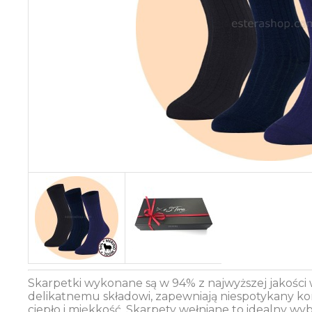
Skarpetki wykonane są w 94% z najwyższej jakości
delikatnemu składowi, zapewniają niespotykany kom
ciepło i miękkość. Skarpety wełniane to idealny wyb