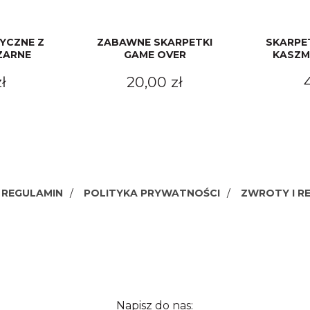
YCZNE Z
ZABAWNE SKARPETKI
SKARPE
ZARNE
GAME OVER
KASZM
ł
20,00 zł
REGULAMIN
POLITYKA PRYWATNOŚCI
ZWROTY I R
Napisz do nas: