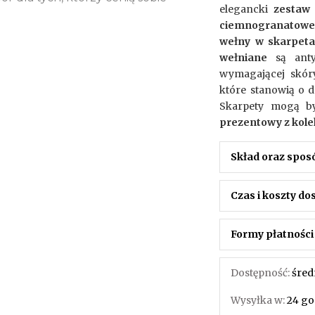
elegancki
zestaw
ciemnogranatowe 
wełny w skarpet
wełniane
są antyb
wymagającej skóry
które stanowią o d
Skarpety mogą by
prezentowy z kole
Skład oraz spos
Czas i koszty d
Formy płatności
Dostępność:
śred
Wysyłka w:
24 go