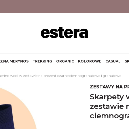
EŁNA MERYNOS
TREKKING
ORGANIC
KOLOROWE
CASUAL
S
erino wool w zestawie na prezent czarne ciemnogranatowe i granatowe
ZESTAWY NA P
skarpety wełniane 94% merino wool w
zestawie 
ciemnogr