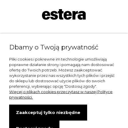
Napisz do nas:
Dbamy o Twoją prywatność
shop@esterashop.com
Zadzwoń:
Pliki cookies i pokrewne im technologie umożliwiają
poprawne działanie strony i pomagają nam dostosować
+48 785 709 330
ofertę do Twoich potrzeb. Możesz zaakceptować
wykorzystanie przez nas wszystkich tych plików i przejść
ESTERA
do sklepu lub dostosować użycie plików do swoich
preferencji, wybierając opcję "Dostosuj zgody".
Otolice 68
Więcej o plikach cookies przeczytasz w naszej Polityce
99-400 Łowicz
prywatności.
Wskazówki dojazdu
Zaakceptuj tylko niezbędne
NIP: 8341003819