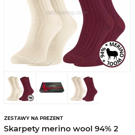
Merynos trekking
Kropki
Merynos bezuciskowe
Paski
Kaszmir
Kaszmir stopki
Bawełna
Bawełna egipska maco
Bawełna merceryzowana
ZESTAWY NA PREZENT
skarpety merino wool 94% 2