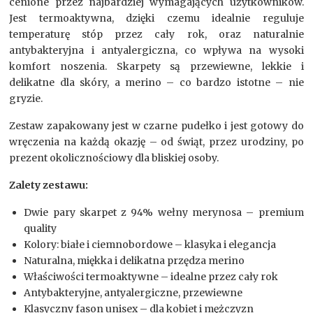
cenione przez najbardziej wymagających użytkowników.
Jest termoaktywna, dzięki czemu idealnie reguluje
temperaturę stóp przez cały rok, oraz naturalnie
antybakteryjna i antyalergiczna, co wpływa na wysoki
komfort noszenia. Skarpety są przewiewne, lekkie i
delikatne dla skóry, a merino – co bardzo istotne – nie
gryzie.
Zestaw zapakowany jest w czarne pudełko i jest gotowy do
wręczenia na każdą okazję – od świąt, przez urodziny, po
prezent okolicznościowy dla bliskiej osoby.
Zalety zestawu:
Dwie pary skarpet z 94% wełny merynosa – premium
quality
Kolory: białe i ciemnobordowe – klasyka i elegancja
Naturalna, miękka i delikatna przędza merino
Właściwości termoaktywne – idealne przez cały rok
Antybakteryjne, antyalergiczne, przewiewne
Klasyczny fason unisex – dla kobiet i mężczyzn