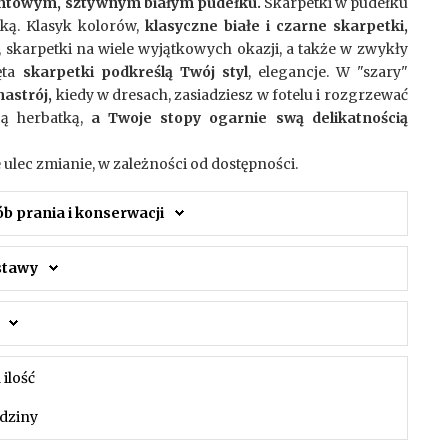
entowym, sztywnym białym pudełku.
Skarpetki w pudełku
ką. Klasyk kolorów,
klasyczne białe i czarne skarpetki,
, skarpetki na wiele wyjątkowych okazji, a także w zwykły
ęta
skarpetki podkreślą Twój styl
, elegancje. W "szary"
astrój,
kiedy w dresach, zasiadziesz w fotelu i rozgrzewać
cą herbatką,
a Twoje stopy ogarnie swą delikatnością
ulec zmianie, w zależności od dostępności.
ób prania i konserwacji
ostawy
 ilość
dziny