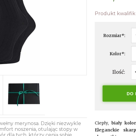
Produkt kwalifik
Rozmiar
*
:
Kolor
*
:
Ilość:
DO
Ciepły,
biały kol
 wełny merynosa. Dzięki niezwykle
fort noszenia, otulając stopy w
Eleganckie skar
ór dla tych, którzy cenią sobie