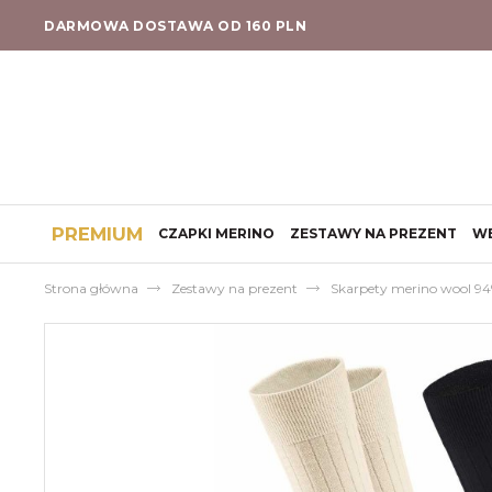
DARMOWA DOSTAWA OD 160 PLN
PREMIUM
CZAPKI MERINO
ZESTAWY NA PREZENT
W
Strona główna
Zestawy na prezent
Skarpety merino wool 94%