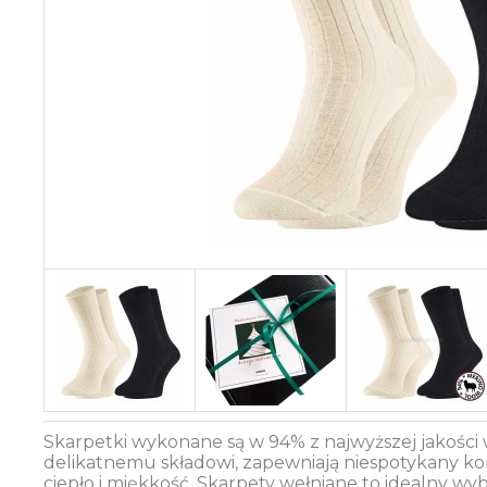
Skarpetki wykonane są w 94% z najwyższej jakości
delikatnemu składowi, zapewniają niespotykany kom
ciepło i miękkość. Skarpety wełniane to idealny wyb