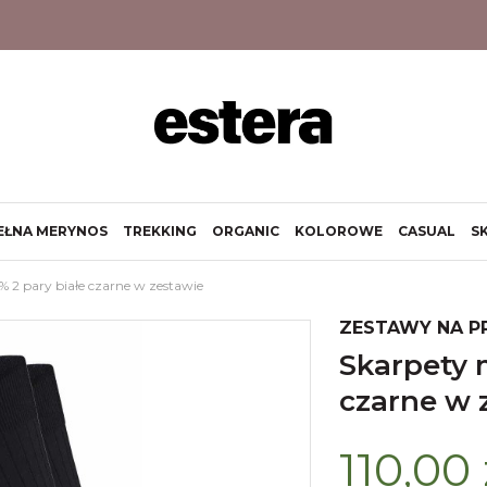
EŁNA MERYNOS
TREKKING
ORGANIC
KOLOROWE
CASUAL
S
 2 pary białe czarne w zestawie
ZESTAWY NA P
skarpety merino wool 94% 2 pary białe
czarne w 
110,00 