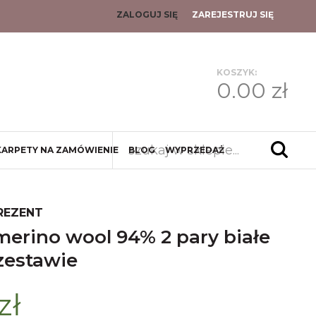
ZALOGUJ SIĘ
ZAREJESTRUJ SIĘ
KOSZYK:
0.00 zł
KARPETY NA ZAMÓWIENIE
BLOG
WYPRZEDAŻ
REZENT
zestawie
zł