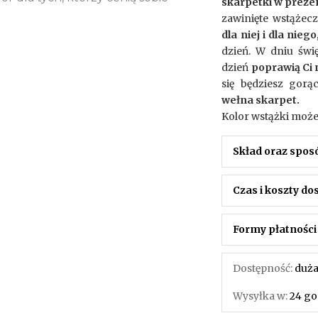
skarpetki w prez
zawinięte wstążecz
dla niej i dla niego
dzień. W dniu świ
dzień
poprawią Ci n
się będziesz gorą
wełna skarpet.
Kolor wstążki może 
Skład oraz spos
Czas i koszty d
Formy płatności
Dostępność:
duża
Wysyłka w:
24 go