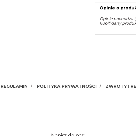
Opinie o produk
Opinie pochodzą t
kupili dany produ
REGULAMIN
POLITYKA PRYWATNOŚCI
ZWROTY I R
Napisz do nas: