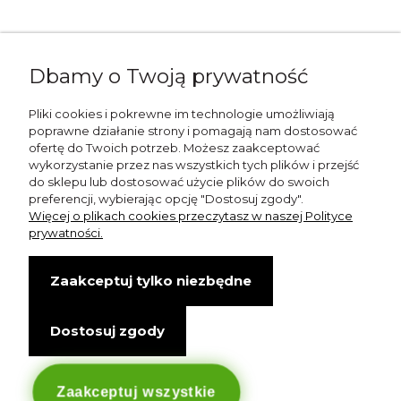
Napisz do nas:
Dbamy o Twoją prywatność
shop@esterashop.com
Zadzwoń:
Pliki cookies i pokrewne im technologie umożliwiają
poprawne działanie strony i pomagają nam dostosować
+48 785 709 330
ofertę do Twoich potrzeb. Możesz zaakceptować
wykorzystanie przez nas wszystkich tych plików i przejść
ESTERA
do sklepu lub dostosować użycie plików do swoich
preferencji, wybierając opcję "Dostosuj zgody".
Otolice 68
Więcej o plikach cookies przeczytasz w naszej Polityce
99-400 Łowicz
prywatności.
Wskazówki dojazdu
Zaakceptuj tylko niezbędne
NIP: 8341003819
Dostosuj zgody
Copyright © Estera. Wszelkie prawa zastrzeżone.
design by Igor Chudy.
Managed by
DigitalCraft Solutions
Zaakceptuj wszystkie