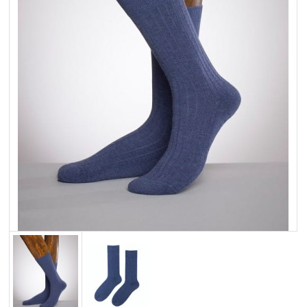
Merynos trekking
Kropki
Merynos bezuciskowe
Paski
Kaszmir
Kaszmir stopki
Bawełna
Bawełna egipska maco
Bawełna merceryzowana