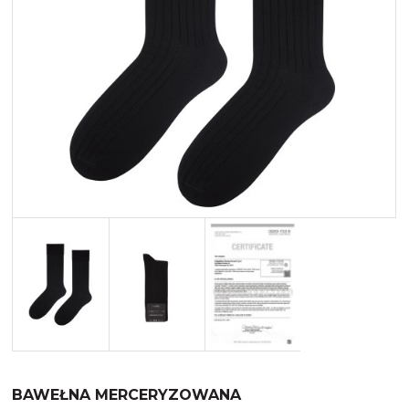
Merynos trekking
Kropki
Merynos bezuciskowe
Paski
Kaszmir
Kaszmir stopki
Bawełna
Bawełna egipska maco
Bawełna merceryzowana
BAWEŁNA MERCERYZOWANA