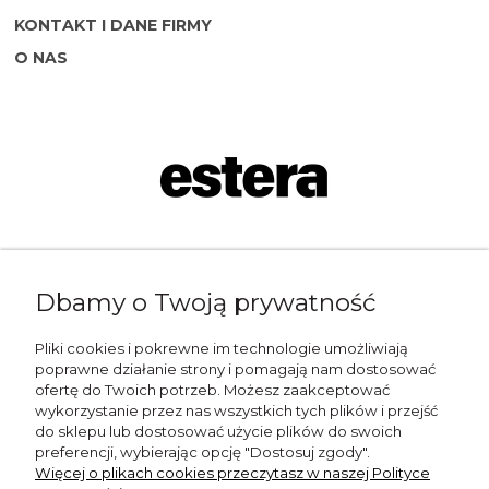
KONTAKT I DANE FIRMY
O NAS
Napisz do nas:
Dbamy o Twoją prywatność
shop@esterashop.com
Zadzwoń:
Pliki cookies i pokrewne im technologie umożliwiają
poprawne działanie strony i pomagają nam dostosować
+48 785 709 330
ofertę do Twoich potrzeb. Możesz zaakceptować
wykorzystanie przez nas wszystkich tych plików i przejść
ESTERA
do sklepu lub dostosować użycie plików do swoich
preferencji, wybierając opcję "Dostosuj zgody".
Otolice 68
Więcej o plikach cookies przeczytasz w naszej Polityce
99-400 Łowicz