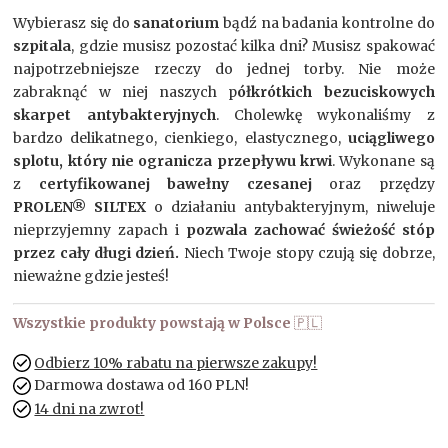
Wybierasz się do
sanatorium
bądź na badania kontrolne do
szpitala
, gdzie musisz pozostać kilka dni? Musisz spakować
najpotrzebniejsze rzeczy do jednej torby. Nie może
zabraknąć w niej naszych p
ółkrótkich bezuciskowych
skarpet antybakteryjnych
. Cholewkę wykonaliśmy z
bardzo delikatnego, cienkiego, elastycznego,
uciągliwego
splotu, który nie ogranicza przepływu krwi
. Wykonane są
z
certyfikowanej bawełny czesanej
oraz przędzy
PROLEN® SILTEX
o działaniu antybakteryjnym, niweluje
nieprzyjemny zapach i
pozwala zachować świeżość stóp
przez cały długi dzień.
Niech Twoje stopy czują się dobrze,
nieważne gdzie jesteś!
Wszystkie produkty powstają w Polsce
🇵🇱
Odbierz 10% rabatu na pierwsze zakupy!
Darmowa dostawa od 160 PLN!
14 dni na zwrot!