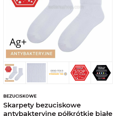
Merynos trekking
Kropki
Merynos bezuciskowe
Paski
Kaszmir
Kaszmir stopki
Bawełna
Bawełna egipska maco
Bawełna merceryzowana
BEZUCISKOWE
skarpety bezuciskowe
antybakteryjne półkrótkie białe