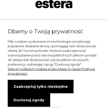
Napisz do nas:
Dbamy o Twoją prywatność
shop@esterashop.com
Zadzwoń:
Pliki cookies i pokrewne im technologie umożliwiają
poprawne działanie strony i pomagają nam dostosować
+48 785 709 330
ofertę do Twoich potrzeb. Możesz zaakceptować
wykorzystanie przez nas wszystkich tych plików i przejść
ESTERA
do sklepu lub dostosować użycie plików do swoich
preferencji, wybierając opcję "Dostosuj zgody".
Otolice 68
Więcej o plikach cookies przeczytasz w naszej Polityce
99-400 Łowicz
prywatności.
Wskazówki dojazdu
Zaakceptuj tylko niezbędne
NIP: 8341003819
Dostosuj zgody
Copyright © Estera. Wszelkie prawa zastrzeżone.
design by Igor Chudy.