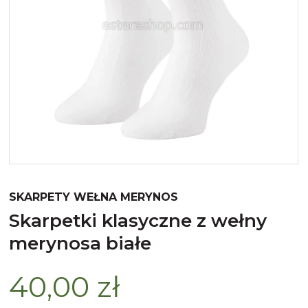
Merynos trekking
Kropki
Merynos bezuciskowe
Paski
Kaszmir
Kaszmir stopki
Bawełna
Bawełna egipska maco
SKARPETY WEŁNA MERYNOS
Bawełna merceryzowana
skarpetki klasyczne z wełny
merynosa białe
40,00 zł