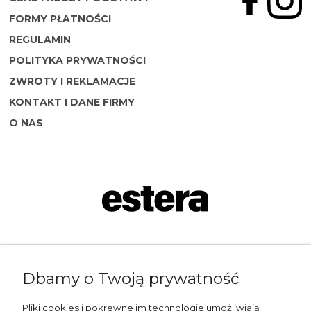
FORMY PŁATNOŚCI
REGULAMIN
POLITYKA PRYWATNOŚCI
ZWROTY I REKLAMACJE
KONTAKT I DANE FIRMY
O NAS
Napisz do nas:
Dbamy o Twoją prywatność
shop@esterashop.com
Zadzwoń:
Pliki cookies i pokrewne im technologie umożliwiają