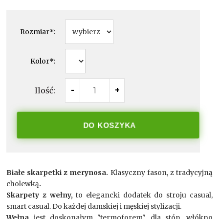
Rozmiar
*
:
Kolor
*
:
Ilość:
-
+
DO KOSZYKA
Białe skarpetki z merynosa.
Klasyczny fason, z tradycyjną
cholewką
.
Skarpety z wełny,
to elegancki dodatek do stroju casual,
smart casual. Do każdej damskiej i męskiej stylizacji.
Wełna
jest doskonałym "termoforem" dla stóp, włókno