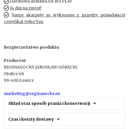
Darmowa dostawa od 160 PLN!
14 dni na zwrot!
Nasze skarpety są wykonane z przędzy posiadającej
certyfikat Oeko Tex
Bezpieczeństwo produktu
Producent
REGINASOCKS JAROSŁAW GÓRECKI
Otolice 68
99-400 Łowicz
marketing@reginasocks.eu
Skład oraz sposób prania i konserwacji
Czas i koszty dostawy