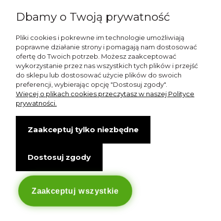
Dbamy o Twoją prywatność
shop@esterashop.com
Zadzwoń:
Pliki cookies i pokrewne im technologie umożliwiają
poprawne działanie strony i pomagają nam dostosować
+48 785 709 330
ofertę do Twoich potrzeb. Możesz zaakceptować
wykorzystanie przez nas wszystkich tych plików i przejść
ESTERA
do sklepu lub dostosować użycie plików do swoich
preferencji, wybierając opcję "Dostosuj zgody".
Otolice 68
Więcej o plikach cookies przeczytasz w naszej Polityce
99-400 Łowicz
prywatności.
Wskazówki dojazdu
Zaakceptuj tylko niezbędne
NIP: 8341003819
Dostosuj zgody
Copyright © Estera. Wszelkie prawa zastrzeżone.
design by Igor Chudy.
Managed by
DigitalCraft Solutions
Zaakceptuj wszystkie
Sklep internetowy Shoper.pl