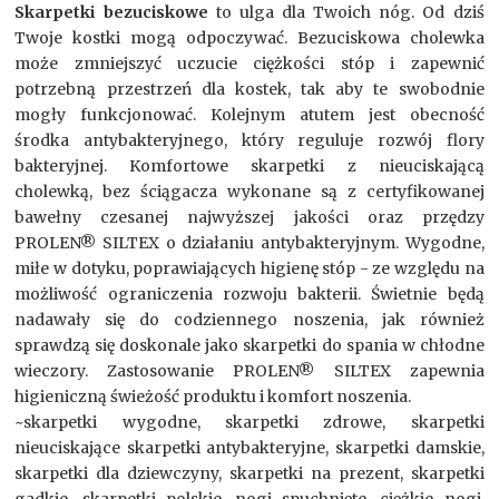
Skarpetki bezuciskowe
to ulga dla Twoich nóg. Od dziś
Twoje kostki mogą odpoczywać. Bezuciskowa cholewka
może zmniejszyć uczucie ciężkości stóp i zapewnić
potrzebną przestrzeń dla kostek, tak aby te swobodnie
mogły funkcjonować. Kolejnym atutem jest obecność
środka antybakteryjnego, który reguluje rozwój flory
bakteryjnej. Komfortowe skarpetki z nieuciskającą
cholewką, bez ściągacza wykonane są z certyfikowanej
bawełny czesanej najwyższej jakości oraz przędzy
PROLEN® SILTEX o działaniu antybakteryjnym. Wygodne,
miłe w dotyku, poprawiających higienę stóp - ze względu na
możliwość ograniczenia rozwoju bakterii. Świetnie będą
nadawały się do codziennego noszenia, jak również
sprawdzą się doskonale jako skarpetki do spania w chłodne
wieczory. Zastosowanie PROLEN® SILTEX zapewnia
higieniczną świeżość produktu i komfort noszenia.
~skarpetki wygodne, skarpetki zdrowe, skarpetki
nieuciskające skarpetki antybakteryjne, skarpetki damskie,
skarpetki dla dziewczyny, skarpetki na prezent, skarpetki
gadkie, skarpetki polskie, nogi spuchnięte, ciężkie nogi,