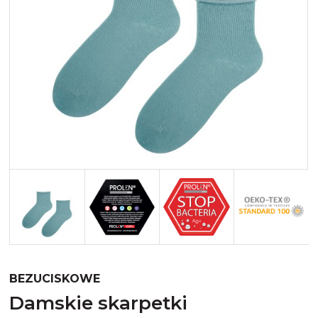
Merynos trekking
Kropki
Merynos bezuciskowe
Paski
Kaszmir
Kaszmir stopki
Bawełna
Bawełna egipska maco
Bawełna merceryzowana
BEZUCISKOWE
damskie skarpetki