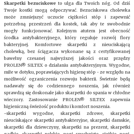
Skarpetki bezuciskowe
to ulga dla Twoich nóg. Od dziś
Twoje kostki mogą odpoczywać. Bezuciskowa cholewka
może zmniejszyć uczucie ciężkości stóp i zapewnić
potrzebną przestrzeń dla kostek, tak aby te swobodnie
mogły funkcjonować. Kolejnym atutem jest obecność
środka antybakteryjnego, który reguluje rozwój flory
bakteryjnej. Komfortowe skarpetki z nieuciskającą
cholewką, bez ściągacza wykonane są z certyfikowanej
bawełny czesanej najwyższej jakości oraz przędzy
PROLEN® SILTEX o działaniu antybakteryjnym. Wygodne,
miłe w dotyku, poprawiających higienę stóp - ze względu na
możliwość ograniczenia rozwoju bakterii. Świetnie będą
nadawały się do codziennego noszenia, jak również
sprawdzą się doskonale jako skarpetki do spania w chłodne
wieczory. Zastosowanie PROLEN® SILTEX zapewnia
higieniczną świeżość produktu i komfort noszenia.
~skarpetki wygodne, skarpetki zdrowe, skarpetki
nieuciskające skarpetki antybakteryjne, skarpetki damskie,
skarpetki dla dziewczyny, skarpetki na prezent, skarpetki
gadkie, skarpetki polskie, nogi spuchnięte, ciężkie nogi,