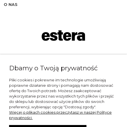
O NAS
Napisz do nas:
Dbamy o Twoją prywatność
shop@esterashop.com
Zadzwoń:
Pliki cookies i pokrewne im technologie umożliwiają
poprawne działanie strony i pomagają nam dostosować
+48 785 709 330
ofertę do Twoich potrzeb. Możesz zaakceptować
wykorzystanie przez nas wszystkich tych plików i przejść
ESTERA
do sklepu lub dostosować użycie plików do swoich
preferencji, wybierając opcję "Dostosuj zgody".
Otolice 68
Więcej o plikach cookies przeczytasz w naszej Polityce
99-400 Łowicz
prywatności.
Wskazówki dojazdu