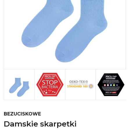
Merynos trekking
Kropki
Merynos bezuciskowe
Paski
Kaszmir
Kaszmir stopki
Bawełna
Bawełna egipska maco
Bawełna merceryzowana
BEZUCISKOWE
damskie skarpetki