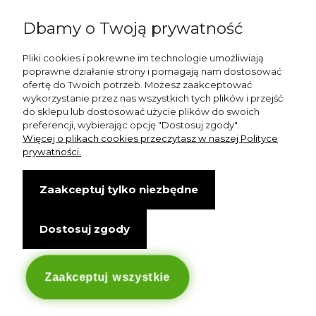
Napisz do nas:
Dbamy o Twoją prywatność
shop@esterashop.com
Zadzwoń:
Pliki cookies i pokrewne im technologie umożliwiają
poprawne działanie strony i pomagają nam dostosować
+48 785 709 330
ofertę do Twoich potrzeb. Możesz zaakceptować
wykorzystanie przez nas wszystkich tych plików i przejść
ESTERA
do sklepu lub dostosować użycie plików do swoich
preferencji, wybierając opcję "Dostosuj zgody".
Otolice 68
Więcej o plikach cookies przeczytasz w naszej Polityce
99-400 Łowicz
prywatności.
Wskazówki dojazdu
Zaakceptuj tylko niezbędne
NIP: 8341003819
Dostosuj zgody
Copyright © Estera. Wszelkie prawa zastrzeżone.
design by Igor Chudy.
Managed by
DigitalCraft Solutions
Zaakceptuj wszystkie
Sklep internetowy Shoper.pl