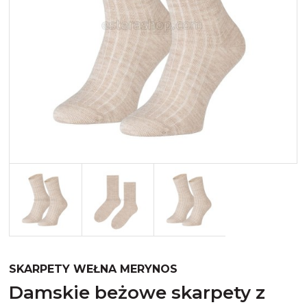
Merynos trekking
Kropki
Merynos bezuciskowe
Paski
Kaszmir
Kaszmir stopki
Bawełna
Bawełna egipska maco
Bawełna merceryzowana
SKARPETY WEŁNA MERYNOS
damskie beżowe skarpety z