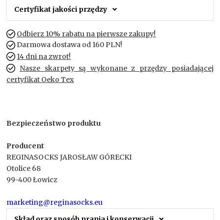
Certyfikat jakości przędzy
Odbierz 10% rabatu na pierwsze zakupy!
Darmowa dostawa od 160 PLN!
14 dni na zwrot!
Nasze skarpety są wykonane z przędzy posiadającej
certyfikat Oeko Tex
Bezpieczeństwo produktu
Producent
REGINASOCKS JAROSŁAW GÓRECKI
Otolice 68
99-400 Łowicz
marketing@reginasocks.eu
Skład oraz sposób prania i konserwacji