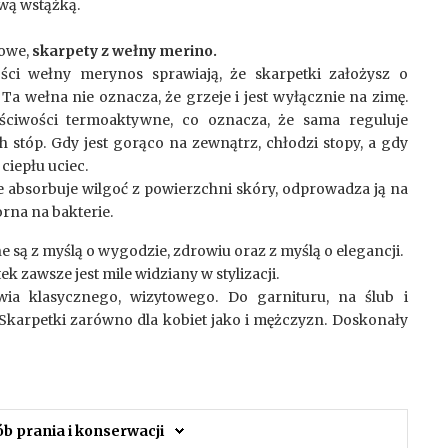
wą wstążką.
sowe,
skarpety z wełny merino.
ści wełny merynos sprawiają, że skarpetki założysz o
 Ta wełna nie oznacza, że grzeje i jest wyłącznie na zimę.
ciwości termoaktywne, co oznacza, że sama reguluje
 stóp. Gdy jest gorąco na zewnątrz, chłodzi stopy, a gdy
ciepłu uciec.
 absorbuje wilgoć z powierzchni skóry, odprowadza ją na
orna na bakterie.
 są z myślą o wygodzie, zdrowiu oraz z myślą o elegancji.
 zawsze jest mile widziany w stylizacji.
wia klasycznego, wizytowego. Do garnituru, na ślub i
Skarpetki zarówno dla kobiet jako i mężczyzn. Doskonały
ób prania i konserwacji