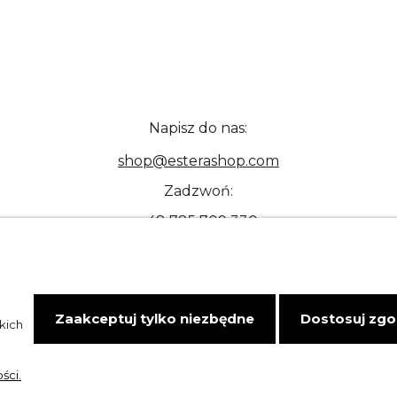
Napisz do nas:
shop@esterashop.com
Zadzwoń:
+48 785 709 330
Zaakceptuj tylko niezbędne
Dostosuj zg
kich
ści.
Sklep internetowy Shoper.pl