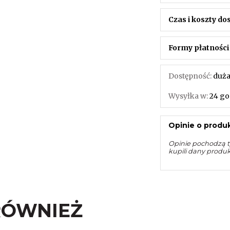
Czas i koszty d
Formy płatności
Dostępność:
duża
Wysyłka w:
24 go
Opinie o produk
Opinie pochodzą t
kupili dany produ
RÓWNIEŻ