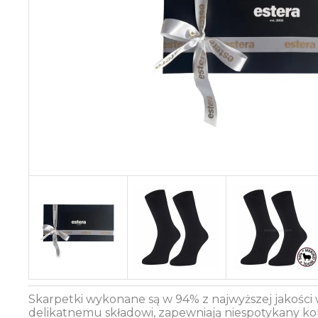
Skarpetki wykonane są w 94% z najwyższej jakości
delikatnemu składowi, zapewniają niespotykany kom