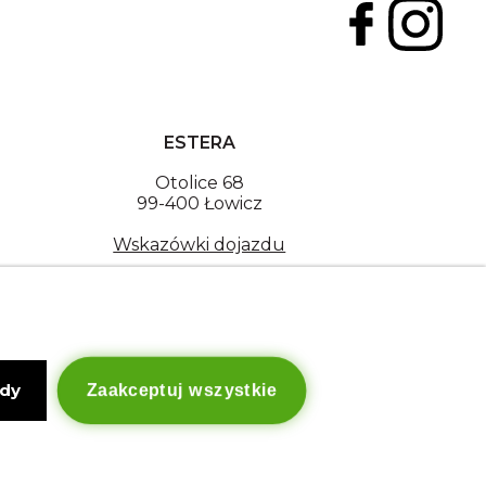
ESTERA
Otolice 68
99-400 Łowicz
Wskazówki dojazdu
NIP: 8341003819
Copyright © Estera. Wszelkie prawa zastrzeżone.
design by Igor Chudy.
Managed by
DigitalCraft Solutions
ody
Zaakceptuj wszystkie