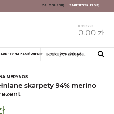
ZALOGUJ SIĘ
ZAREJESTRUJ SIĘ
KOSZYK:
0.00 zł
KARPETY NA ZAMÓWIENIE
BLOG
WYPRZEDAŻ
NA MERYNOS
rezent
zł