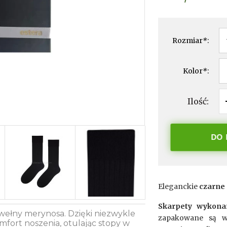
Rozmiar
*
:
Kolor
*
:
Ilość:
DO
Eleganckie
czarne
Skarpety wykona
 wełny merynosa. Dzięki niezwykle
zapakowane są w
fort noszenia, otulając stopy w