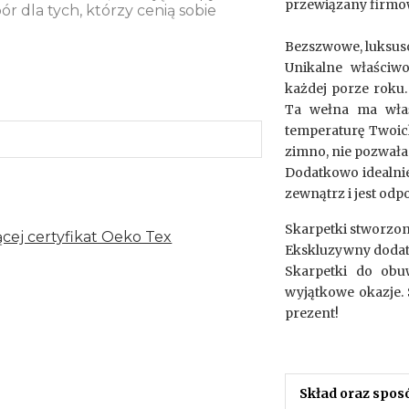
przewiązany firmo
ór dla tych, którzy cenią sobie
Bezszwowe, luksu
Unikalne właściwo
każdej porze roku.
Ta wełna ma właś
temperaturę Twoich
zimno, nie pozwała 
Dodatkowo idealnie
zewnątrz i jest odp
Skarpetki stworzone
cej certyfikat Oeko Tex
Ekskluzywny dodatek
Skarpetki do obu
wyjątkowe okazje. 
prezent!
Skład oraz spos