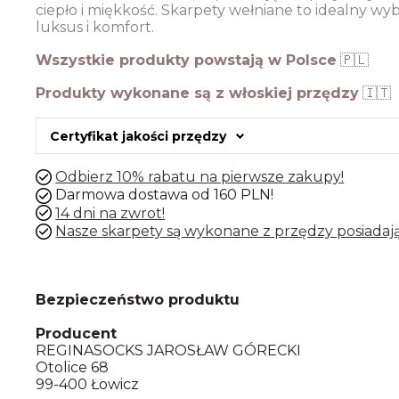
ciepło i miękkość. Skarpety wełniane to idealny wyb
luksus i komfort.
Wszystkie produkty powstają w Polsce
🇵🇱
Produkty wykonane są z włoskiej przędzy
🇮🇹
Certyfikat jakości przędzy
Odbierz 10% rabatu na pierwsze zakupy!
Darmowa dostawa od 160 PLN!
14 dni na zwrot!
Nasze skarpety są wykonane z przędzy posiadają
Bezpieczeństwo produktu
Producent
REGINASOCKS JAROSŁAW GÓRECKI
Otolice 68
99-400 Łowicz