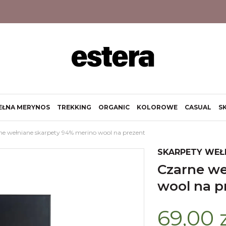
EŁNA MERYNOS
TREKKING
ORGANIC
KOLOROWE
CASUAL
S
ne wełniane skarpety 94% merino wool na prezent
SKARPETY WEŁ
czarne wełniane skarpety 94% merino
wool na p
69,00 