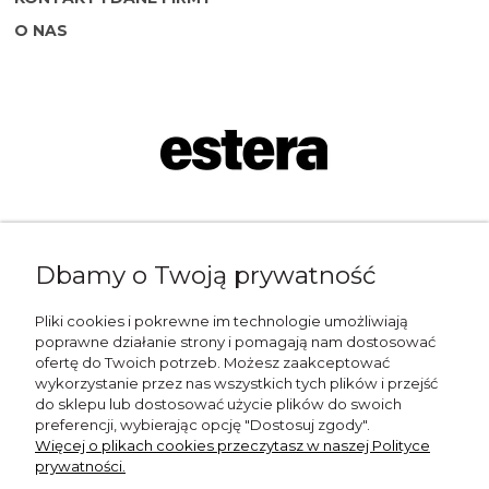
O NAS
Napisz do nas:
Dbamy o Twoją prywatność
shop@esterashop.com
Zadzwoń:
Pliki cookies i pokrewne im technologie umożliwiają
poprawne działanie strony i pomagają nam dostosować
+48 785 709 330
ofertę do Twoich potrzeb. Możesz zaakceptować
wykorzystanie przez nas wszystkich tych plików i przejść
ESTERA
do sklepu lub dostosować użycie plików do swoich
preferencji, wybierając opcję "Dostosuj zgody".
Otolice 68
Więcej o plikach cookies przeczytasz w naszej Polityce
99-400 Łowicz
prywatności.