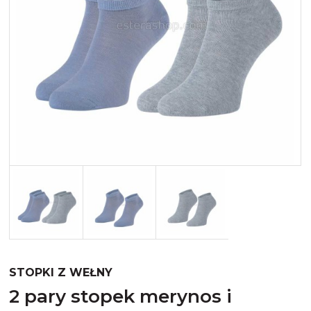
Merynos trekking
Kropki
Merynos bezuciskowe
Paski
Kaszmir
Kaszmir stopki
Bawełna
Bawełna egipska maco
Bawełna merceryzowana
STOPKI Z WEŁNY
2 pary stopek merynos i