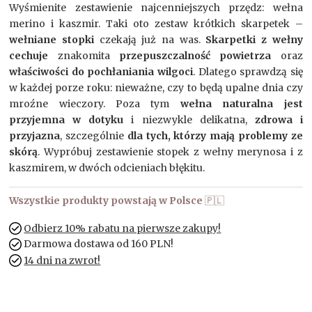
Wyśmienite zestawienie najcenniejszych przędz: wełna
merino i kaszmir. Taki oto zestaw krótkich skarpetek –
wełniane stopki
czekają już na was.
Skarpetki z wełny
cechuje
znakomita
przepuszczalność powietrza
oraz
właściwości do pochłaniania wilgoci
. Dlatego sprawdzą się
w każdej porze roku: nieważne, czy to będą upalne dnia czy
mroźne wieczory. Poza tym
wełna naturalna jest
przyjemna w dotyku
i niezwykle delikatna,
zdrowa i
przyjazna
, szczególnie
dla tych, którzy mają problemy ze
skórą
. Wypróbuj zestawienie stopek z wełny merynosa i z
kaszmirem, w dwóch odcieniach błękitu.
Wszystkie produkty powstają w Polsce
🇵🇱
Odbierz 10% rabatu na pierwsze zakupy!
Darmowa dostawa od 160 PLN!
14 dni na zwrot!