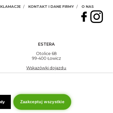
EKLAMACJE
KONTAKT I DANE FIRMY
O NAS
ESTERA
Otolice 68
99-400 Łowicz
Wskazówki dojazdu
NIP: 8341003819
Copyright © Estera. Wszelkie prawa zastrzeżone.
design by Igor Chudy.
Managed by
DigitalCraft Solutions
ody
Zaakceptuj wszystkie