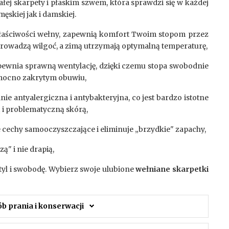
łej skarpety i płaskim szwem, która sprawdzi się w każdej
męskiej jak i damskiej.
aściwości wełny, zapewnią komfort Twoim stopom przez
dprowadzą wilgoć, a zimą utrzymają optymalną temperaturę,
pewnia sprawną wentylację, dzięki czemu stopa swobodnie
mocno zakrytym obuwiu,
lnie antyalergiczna i antybakteryjna, co jest bardzo istotne
ą i problematyczną skórą,
e cechy samooczyszczające i eliminuje „brzydkie" zapachy,
zą" i nie drapią,
tyl i swobodę. Wybierz swoje ulubione
wełniane skarpetki
ób prania i konserwacji