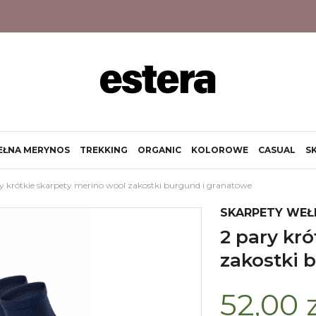
EŁNA MERYNOS
TREKKING
ORGANIC
KOLOROWE
CASUAL
S
y krótkie skarpety merino wool zakostki burgund i granatowe
SKARPETY WEŁ
2 pary krótkie skarpety merino wool
zakostki 
52,00 