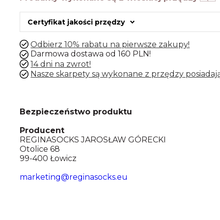
Certyfikat jakości przędzy
Odbierz 10% rabatu na pierwsze zakupy!
Darmowa dostawa od 160 PLN!
14 dni na zwrot!
Nasze skarpety są wykonane z przędzy posiadają
Bezpieczeństwo produktu
Producent
REGINASOCKS JAROSŁAW GÓRECKI
Otolice 68
99-400 Łowicz
marketing@reginasocks.eu