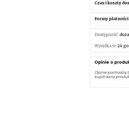
Czas i koszty d
Formy płatności
Dostępność:
duża
Wysyłka w:
24 go
Opinie o produk
Opinie pochodzą t
kupili dany produ