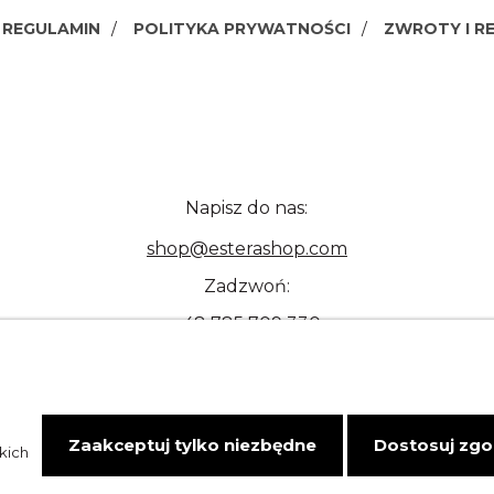
REGULAMIN
POLITYKA PRYWATNOŚCI
ZWROTY I R
Napisz do nas:
shop@esterashop.com
Zadzwoń:
+48 785 709 330
Zaakceptuj tylko niezbędne
Dostosuj zg
kich