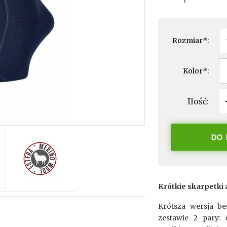
Rozmiar
*
:
Kolor
*
:
Ilość:
DO
Krótkie skarpetki
Krótsza wersja b
zestawie 2 pary: