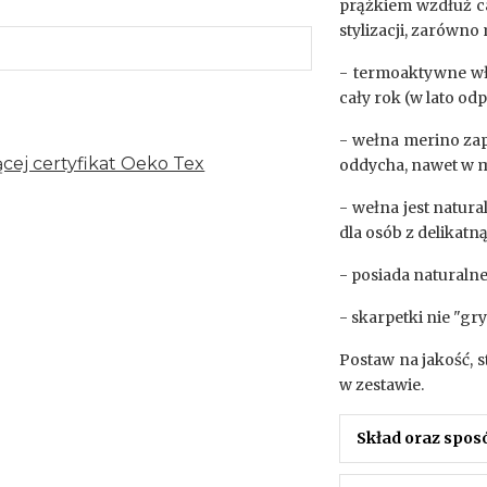
prążkiem wzdłuż ca
stylizacji, zarówno 
- termoaktywne wł
cały rok (w lato o
- wełna merino za
cej certyfikat Oeko Tex
oddycha, nawet w 
- wełna jest natura
dla osób z delikatn
- posiada naturaln
- skarpetki nie "gry
Postaw na jakość, s
w zestawie.
Skład oraz spos