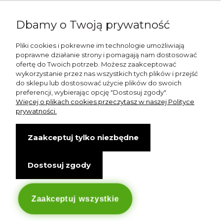
Napisz do nas:
Dbamy o Twoją prywatność
shop@esterashop.com
Zadzwoń:
Pliki cookies i pokrewne im technologie umożliwiają
poprawne działanie strony i pomagają nam dostosować
+48 785 709 330
ofertę do Twoich potrzeb. Możesz zaakceptować
wykorzystanie przez nas wszystkich tych plików i przejść
ESTERA
do sklepu lub dostosować użycie plików do swoich
preferencji, wybierając opcję "Dostosuj zgody".
Otolice 68
Więcej o plikach cookies przeczytasz w naszej Polityce
99-400 Łowicz
prywatności.
Wskazówki dojazdu
Zaakceptuj tylko niezbędne
NIP: 8341003819
Dostosuj zgody
Copyright © Estera. Wszelkie prawa zastrzeżone.
design by Igor Chudy.
Managed by
DigitalCraft Solutions
Zaakceptuj wszystkie