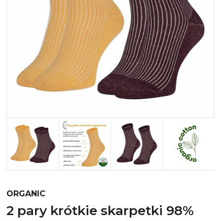
Merynos trekking
Kropki
Merynos bezuciskowe
Paski
Kaszmir
Kaszmir stopki
Bawełna
Bawełna egipska maco
Bawełna merceryzowana
ORGANIC
2 pary krótkie skarpetki 98%