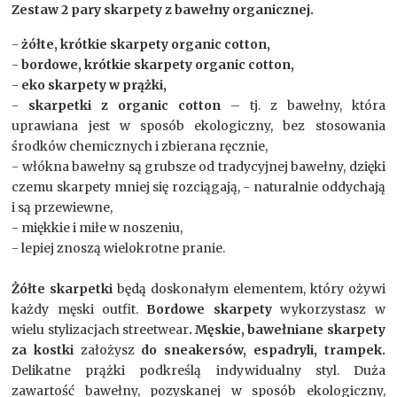
Zestaw 2 pary skarpety z bawełny organicznej.
-
żółte, krótkie skarpety organic cotton,
-
bordowe, krótkie skarpety organic cotton,
-
eko skarpety w prążki,
-
skarpetki z organic cotton
– tj. z bawełny, która
uprawiana jest w sposób ekologiczny, bez stosowania
środków chemicznych i zbierana ręcznie,
- włókna bawełny są grubsze od tradycyjnej bawełny, dzięki
czemu skarpety mniej się rozciągają, - naturalnie oddychają
i są przewiewne,
- miękkie i miłe w noszeniu,
- lepiej znoszą wielokrotne pranie.
Żółte skarpetki
będą doskonałym elementem, który ożywi
każdy męski outfit.
Bordowe skarpety
wykorzystasz w
wielu stylizacjach streetwear
. Męskie, bawełniane skarpety
za kostki
założysz
do sneakersów, espadryli, trampek.
Delikatne prążki podkreślą indywidualny styl. Duża
zawartość bawełny, pozyskanej w sposób ekologiczny,