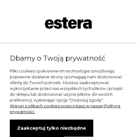
Napisz do nas:
Dbamy o Twoją prywatność
shop@esterashop.com
Zadzwoń:
Pliki cookies i pokrewne im technologie umożliwiają
poprawne działanie strony i pomagają nam dostosować
+48 785 709 330
ofertę do Twoich potrzeb. Możesz zaakceptować
wykorzystanie przez nas wszystkich tych plików i przejść
ESTERA
do sklepu lub dostosować użycie plików do swoich
preferencji, wybierając opcję "Dostosuj zgody".
Otolice 68
Więcej o plikach cookies przeczytasz w naszej Polityce
99-400 Łowicz
prywatności.
Wskazówki dojazdu
Zaakceptuj tylko niezbędne
NIP: 8341003819