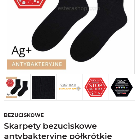
Merynos trekking
Kropki
Merynos bezuciskowe
Paski
Kaszmir
Kaszmir stopki
Bawełna
Bawełna egipska maco
Bawełna merceryzowana
BEZUCISKOWE
skarpety bezuciskowe
antybakteryjne półkrótkie