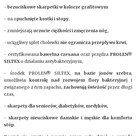
-
bezuciskowe skarpetki w kolorze grafitowym
- na o
puchnięte kostki i stopy
,
- zmniejszają
uczucie ciężkości i zmęczenia nóg
,
- uciągliwy splot cholewki
nie ogranicza przepływu krwi
,
- certyfikowana
bawełna czesana
oraz przędza
PROLEN®
SILTEX
o działaniu antybakteryjnym,
- środek PROLEN® SILTEX,
na bazie jonów srebra
,
umożliwia
kontrolę nad rozwojem flory bakteryjne
j i
związanego z tym zapachu,
zachowują świeżość
przez długi
czas,
-
skarpety dla seniorów, diabetyków, medyków,
-
skarpety nieuciskowe damskie i męskie dla komfortu
stóp.