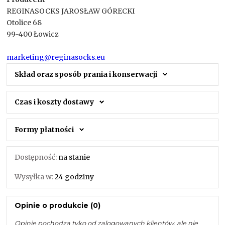
REGINASOCKS JAROSŁAW GÓRECKI
Otolice 68
99-400 Łowicz
marketing@reginasocks.eu
Skład oraz sposób prania i konserwacji
Czas i koszty dostawy
Formy płatności
Dostępność:
na stanie
Wysyłka w:
24 godziny
Opinie o produkcie (0)
Opinie pochodzą tyko od zalogowanych klientów, ale nie