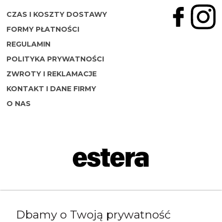
CZAS I KOSZTY DOSTAWY
FORMY PŁATNOŚCI
REGULAMIN
POLITYKA PRYWATNOŚCI
ZWROTY I REKLAMACJE
KONTAKT I DANE FIRMY
O NAS
Napisz do nas:
Dbamy o Twoją prywatność
shop@esterashop.com