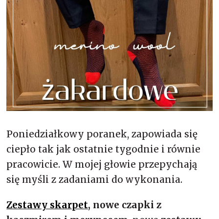
Merynos trekking
Kropki
Merynos bezuciskowe
Paski
Kaszmir
Kaszmir stopki
Bawełna
Bawełna egipska maco
Poniedziałkowy poranek, zapowiada się
ciepło tak jak ostatnie tygodnie i równie
Bawełna merceryzowana
pracowicie. W mojej głowie przepychają
się myśli z zadaniami do wykonania.
Zestawy skarpet
, nowe czapki z