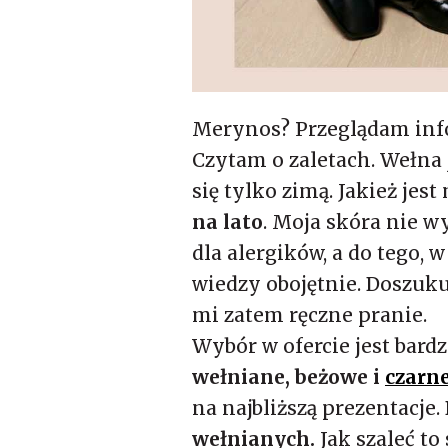
Merynos? Przeglądam inf
Czytam o zaletach. Wełna
się tylko zimą. Jakież jes
na lato
. Moja skóra nie w
dla alergików, a do tego, 
wiedzy obojętnie. Doszukuj
mi zatem ręczne pranie.
Wybór w ofercie jest bard
wełniane, beżowe i
czarn
na najbliższą prezentacj
wełnianych.
Jak szaleć to 