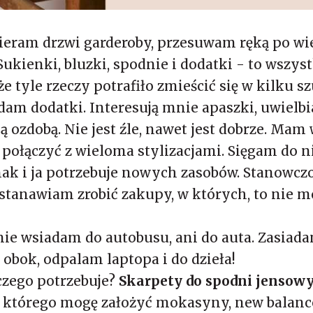
ieram drzwi garderoby, przesuwam ręką po wies
Sukienki, bluzki, spodnie i dodatki - to wszys
 tyle rzeczy potrafiło zmieścić się w kilku sz
am dodatki. Interesują mnie apaszki, uwielbia
 ozdobą. Nie jest źle, nawet jest dobrze. Mam
 połączyć z wieloma stylizacjami. Sięgam do ni
ak i ja potrzebuje nowych zasobów. Stanowczo
tanawiam zrobić zakupy, w których, to nie mój
nie wsiadam do autobusu, ani do auta. Zasia
 obok, odpalam laptopa i do dzieła!
czego potrzebuje?
Skarpety do spodni jensowy
którego mogę założyć mokasyny, new balance,