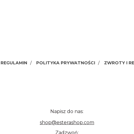
REGULAMIN
POLITYKA PRYWATNOŚCI
ZWROTY I R
Napisz do nas:
shop@esterashop.com
Zadzwoń: