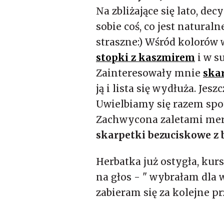
Na zbliżające się lato, dec
sobie coś, co jest natura
straszne:) Wśród kolorów
stopki z kaszmirem
i w s
Zainteresowały mnie
ska
ją i lista się wydłuża. Jes
Uwielbiamy się razem spo
Zachwycona zaletami me
skarpetki bezuciskowe z
Herbatka już ostygła, ku
na głos - " wybrałam dla 
zabieram się za kolejne p
Z wiosennymi 