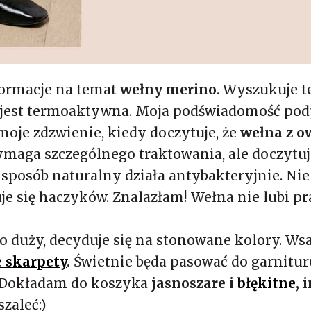
ormacje na temat
wełny merino
. Wyszukuje t
 jest termoaktywna. Moja podświadomość pod
t moje zdzwienie, kiedy doczytuje, że
wełna z o
ymaga szczególnego traktowania, ale doczytuje
w sposób naturalny działa antybakteryjnie. Nie
e się haczyków. Znalazłam! Wełna nie lubi pra
zo duży, decyduje się na stonowane kolory. W
e skarpety
.
Świetnie będa pasować do garnituru
e. Dokładam do koszyka
jasnoszare i
błękitne
, 
szaleć:)