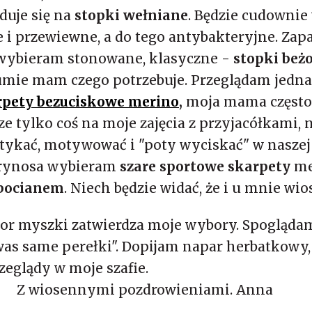
yduje się na
stopki wełniane
. Będzie cudownie
lne i przewiewne, a do tego antybakteryjne. Za
 wybieram stonowane, klasyczne -
stopki beżo
umie mam czego potrzebuje. Przeglądam jednak
rpety bezuciskowe merino
,
moja mama często 
zcze tylko coś na moje zajęcia z przyjacółkami,
tykać, motywować i "poty wyciskać" w naszej 
rynosa wybieram
szare sportowe skarpety
mer
 bocianem
. Niech będzie widać, że i u mnie wio
rsor myszki zatwierdza moje wybory. Spogląda
was same perełki". Dopijam napar herbatkowy,
rzeglądy w moje szafie.
pozdrowieniami. Anna