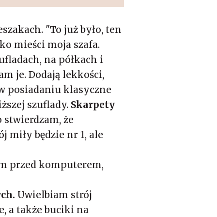
zakach. "To już było, ten
tko mieści moja szafa.
ufladach, na półkach i
m je. Dodają lekkości,
 w posiadaniu klasyczne
ższej szuflady.
Skarpety
 stwierdzam, że
 miły będzie nr 1, ale
dam przed komputerem,
ch.
Uwielbiam strój
 a także buciki na