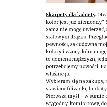
Skarpety dla kobiety
.
Otw
kolor jest już niemodny". 
Sama nie mogę uwierzyć, że
stalowym drążku. Przeglad
pewności, są cudowną moją
kolory i wzory, kóre mogę
to domena mężczyzn, jedn
potrzebujemy nowości. Pos
właśnie ja.
Wybieram się na zakupy, 
stawiam filiżankę herbaty
Pierwsza myśl - w sumie 
wygodny, komfortowy, do 