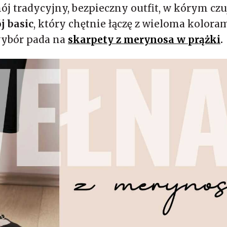
j tradycyjny, bezpieczny outfit, w kórym czuj
j basic
, który chętnie łączę z wieloma kolora
wybór pada na
skarpety z merynosa w prążki
.