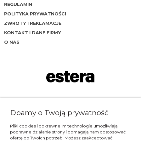
REGULAMIN
POLITYKA PRYWATNOŚCI
ZWROTY I REKLAMACJE
KONTAKT I DANE FIRMY
O NAS
Napisz do nas:
Dbamy o Twoją prywatność
shop@esterashop.com
Zadzwoń:
Pliki cookies i pokrewne im technologie umożliwiają
poprawne działanie strony i pomagają nam dostosować
+48 785 709 330
ofertę do Twoich potrzeb. Możesz zaakceptować