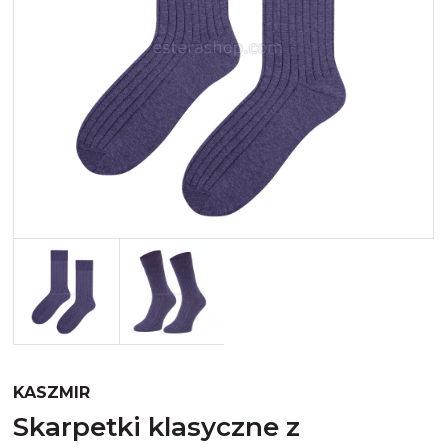
Merynos trekking
Kropki
Merynos bezuciskowe
Paski
Kaszmir
Kaszmir stopki
Bawełna
Bawełna egipska maco
Bawełna merceryzowana
KASZMIR
skarpetki klasyczne z