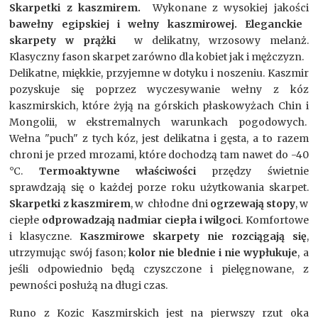
Skarpetki z kaszmirem.
Wykonane z wysokiej jakości
bawełny egipskiej i wełny kaszmirowej.
Eleganckie
skarpety w prążki
w delikatny, wrzosowy melanż.
Klasyczny fason skarpet zarówno dla kobiet jak i mężczyzn.
Delikatne, miękkie, przyjemne w dotyku i noszeniu. Kaszmir
pozyskuje się poprzez wyczesywanie wełny z kóz
kaszmirskich, które żyją na górskich płaskowyżach Chin i
Mongolii, w ekstremalnych warunkach pogodowych.
Wełna "puch" z tych kóz, jest delikatna i gęsta, a to razem
chroni je przed mrozami, które dochodzą tam nawet do -40
°C.
Termoaktywne właściwości
przędzy świetnie
sprawdzają się o każdej porze roku użytkowania skarpet.
Skarpetki z kaszmirem
, w chłodne dni
ogrzewają stopy
, w
ciepłe
odprowadzają nadmiar ciepła i wilgoci
. Komfortowe
i klasyczne.
Kaszmirowe skarpety nie rozciągają się
,
utrzymując swój fason;
kolor nie blednie i nie wypłukuje
, a
jeśli odpowiednio będą czyszczone i pielęgnowane, z
pewności posłużą na długi czas.
Runo z Kozic Kaszmirskich jest na pierwszy rzut oka